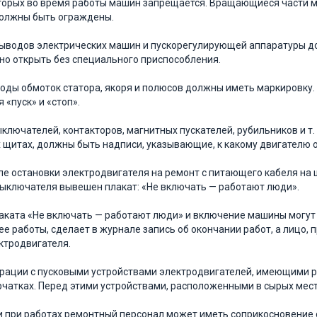
торых во время работы машин запрещается. Вращающие­ся части м
олжны быть ограждены.
ыводов электрических машин и пускорегулирующей аппаратуры д
о открыть без специального приспособления.
воды обмоток статора, якоря и полюсов должны иметь маркировку
 «пуск» и «стоп».
ыключателей, контакторов, магнитных пускателей, ру­бильников и т
 щитах, должны быть надписи, указывающие, к какому двигателю о
сле остановки электродвигателя на ремонт с питаю­щего кабеля на
ыключателя вывешен плакат: «Не включать — рабо­тают люди».
аката «Не включать — работают люди» и включение машины могут б
е работы, сделает в журнале запись об окончании работ, а лицо, 
ктродвигателя.
ерации с пусковыми устройствами электродвигателей, имеющими р
рчатках. Перед этими устройствами, расположенными в сырых мес
ли при работах ремонтный персонал может иметь со­прикосновени