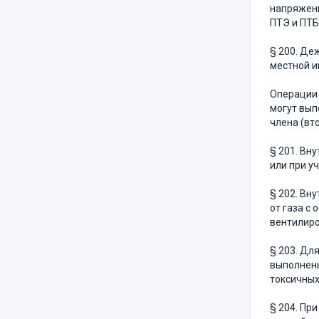
напряжени
ПТЭ и ПТБ
§ 200. Де
местной и
Операции 
могут вып
члена (вт
§ 201. Вн
или при у
§ 202. Вн
от газа с
вентилиро
§ 203. Дл
выполнены
токсичных
§ 204. Пр