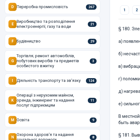
Переробна промисловість
D
267
1
2
Виробництво та розподілення
E
21
електроенергії, газу та води
§ 180. Эл
Будівництво
а) появле
F
29
б) несчас
Торгівля; ремонт автомобілів,
побутових виробів та предметів
G
3
особистого вжитку
в) вибрац
г) поломк
Діяльність транспорту та зв'язку
I
124
д) нагрев
Операції з нерухомим майном,
оренда, інжиніринг та надання
K
11
е) сильно
послуг підприємцям
В местной
Освіта
M
9
быть авар
Охорона здоров'я та надання
§ 181. Вы
N
8
соціальної допомоги