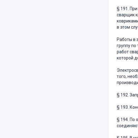
§ 191. Пр
сварщик к
ковриками
в этом сл
Работы в 
группу по
работ сва
которой д
Электросв
того, нео
производи
§ 192. За
§ 193. Ко
§ 194. По
соединяют