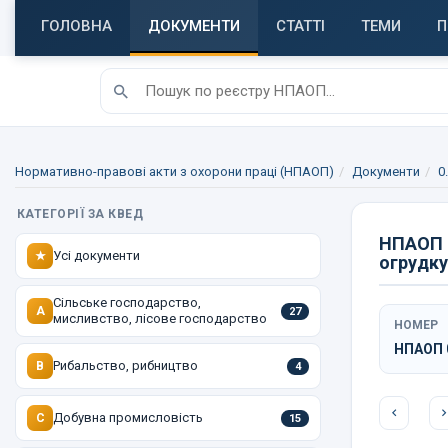
ГОЛОВНА
ДОКУМЕНТИ
СТАТТІ
ТЕМИ
П
Нормативно-правові акти з охорони праці (НПАОП)
Документи
0
КАТЕГОРІЇ ЗА КВЕД
НПАОП 0
Усі документи
★
огрудку
Сільське господарство,
A
27
мисливство, лісове господарство
НОМЕР
НПАОП 0
Рибальство, рибництво
B
4
Добувна промисловість
C
15