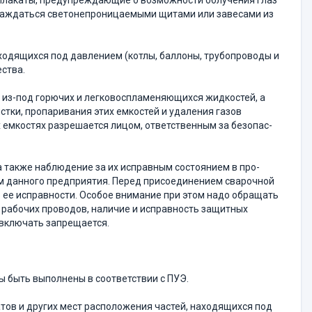
 плакаты, предупреждающие о возможности облуче­ния глаз
раждаться светонепроницаемыми щитами или за­весами из
ходящихся под давлением (котлы, баллоны, трубопрово­ды и
ества.
ей из-под горючих и легковоспламеняющихся жидкостей, а
стки, пропаривания этих емкостей и удаления газов
 емкостях разрешается лицом, ответственным за безопас­
а также наблюдение за их исправным состоянием в про­
м данного предприятия. Перед присоединением сварочной
в ее исправности. Особое внимание при этом надо обращать
 рабочих проводов, наличие и исправность защитных
 включать запрещается.
ы быть выполнены в соответствии с ПУЭ.
тов и других мест расположения частей, находящихся под