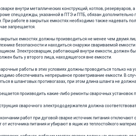
и сварке внутри металлических конструкций, котлов, резервуаров, 
роме спецодежды, указанной в ПТЭ и ПТБ, обя­зан дополнительно 
. При работе в закрытых емкостях необходимо также надевать п
учае запрещается.
закрытых емкостях должны производиться не менее чем двумя ли
 технике безопасности и находиться снаружи свариваемой емкост
рщиком. Электросварщик, работающий внутри емкости, должен быт
олжен быть у второго лица, находящегося вне емкости.
арочные работы в этих условиях должны проводиться только на 
бходимо обеспечивать непрерывное проветривание емкости. В сл
ться в шланговых противогазах, при этом длина шланга не должна
прещается производить какие-либо ремонты сварочных установок 
нструкция сварочного электрододержателя должна со­ответствоват
 окончании работ при дуговой сварке источник пита­ния отключают
 от источника питания и убирают в ящик из теплостойко­го материа