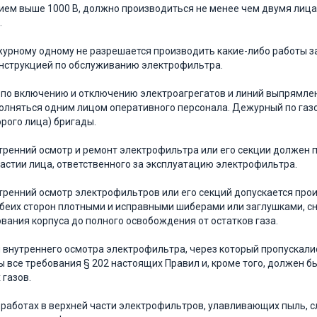
ем выше 1000 В, должно производиться не менее чем двумя лица
.
журному одному не разрешается производить какие-либо работы з
нструкцией по обслуживанию электрофильтра.
по включению и отключению электроагрегатов и ли­ний выпрямлен
олняться одним лицом оперативного персонала. Дежурный по газ
орого лица) бригады.
утренний осмотр и ремонт электрофильтра или его секции должен
частии лица, ответственного за эксплуатацию элек­трофильтра.
утренний осмотр электрофильтров или его секций до­пускается пр
 обеих сторон плотными и исправными шиберами или заглушками, 
вания корпуса до полного освобождения от остат­ков газа.
я внутреннего осмотра электрофильтра, через который пропускал
 все требования § 202 настоящих Правил и, кроме того, должен б
 газов.
и работах в верхней части электрофильтров, улавли­вающих пыль, 