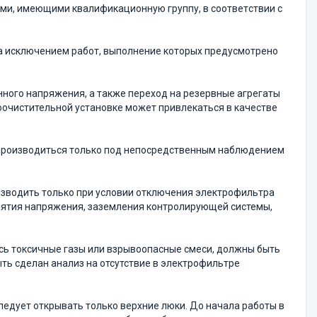
ми, имеющими квалификационную группу, в соответ­ствии с
а исключением работ, выполнение которых преду­смотрено
ного напряжения, а также переход на резервные агрегаты
оочистительной установке может привлекаться в качестве
 производиться только под непосредственным наблю­дением
оизводить только при условии отключения электро­фильтра
снятия напряжения, заземления контролирующей системы,
ись токсичные газы или взрывоопасные смеси, должны быть
ыть сделан анализ на отсутствие в электрофильтре
следует открывать только верхние люки. До начала работы в