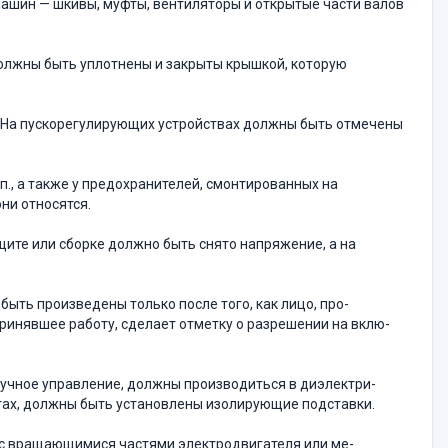
ашин — шкивы, муфты, вентиляторы и открытые части валов
олжны быть уплотнены и закрыты крышкой, которую
. На пускорегулирующих устройствах должны быть отмечены
. п., а также у предохранителей, смонтированных на
ни относятся.
 щите или сборке должно быть снято напряжение, а на
ыть произведены только после того, как лицо, про­
принявшее работу, сделает отметку о разрешении на вклю­
учное управление, должны производиться в диэлектри­
тах, должны быть установлены изолирующие подставки.
е с вращающимися частями электродвигателя или ме­