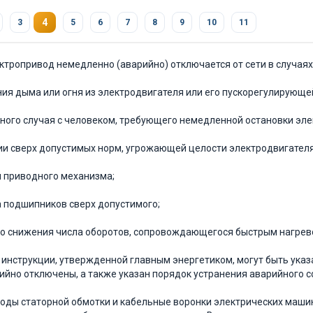
4
3
5
6
7
8
9
10
11
ектропривод немедленно (аварийно) отключается от сети в случаях
ния дыма или огня из электродвигателя или его пускорегулирующе
тного случая с человеком, требующего немедленной остановки эле
ии сверх допустимых норм, угрожающей целости элек­тродвигателя
и приводного механизма;
а подшипников сверх допустимого;
го снижения числа оборотов, сопровождающегося быстрым нагрев
 инструкции, утвержденной главным энергетиком, могут быть указ
ийно отключены, а также указан порядок устранения аварийного с
воды статорной обмотки и кабельные воронки электри­ческих ма