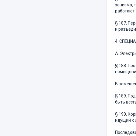
ханизма, 
работают 
§ 187. Пе
и разъеди
4. СПЕЦИ
А. Электр
§ 188. По
помещени
В помещен
§ 189. По
быть всег
§ 190. Ко
идущий к 
Последова