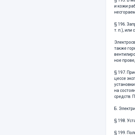
§ 195. В 
и кожи ра
несгораем
§ 196. За
т. п.), и
Электросв
также гор
вентилиро
ное прове
§ 197. Пр
цессе экс
установки
на состоя
средств. 
Б. Электр
§ 198. Ус
§ 199. По