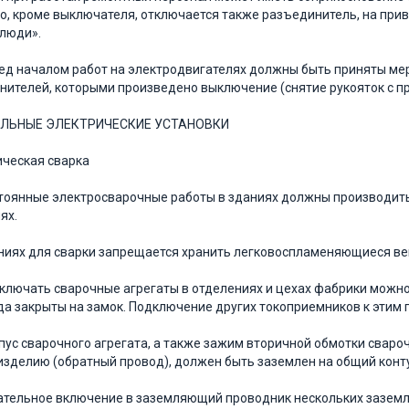
то, кроме выключателя, отключается также разъединитель, на при
люди».
ред началом работ на электродвигателях должны быть приняты м
нителей, которыми произведено выключение (снятие рукояток с прив
АЛЬНЫЕ ЭЛЕКТРИЧЕСКИЕ УСТАНОВКИ
ическая сварка
стоянные электросварочные работы в зданиях должны производит
ях.
иях для сварки запрещается хранить легковоспламе­няющиеся ве
дключать сварочные агрегаты в отделениях и цехах фабрики можн
да закрыты на замок. Подключение других токо­приемников к этим
рпус сварочного агрегата, а также зажим вторичной обмотки сваро
изделию (обратный провод), должен быть заземлен на общий конт
тельное включение в заземляющий проводник не­скольких заземл