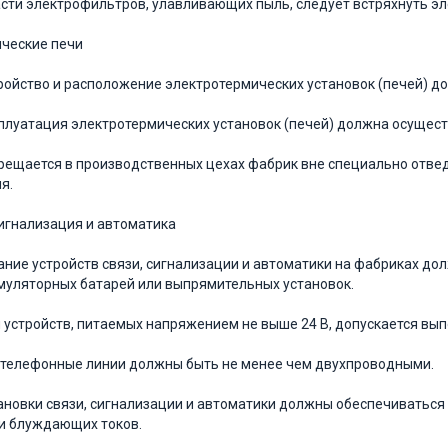
сти электрофильтров, улавливающих пыль, сле­дует встряхнуть эл
ические печи
тройство и расположение электротермических устано­вок (печей) 
сплуатация электротермических установок (печей) дол­жна осущест
прещается в производственных цехах фабрик вне спе­циально от
я.
 сигнализация и автоматика
тание устройств связи, сигнализации и автоматики на фабриках д
умуляторных батарей или выпрямительных уста­новок.
я устройств, питаемых напряжением не выше 24 В, допускается вы
е телефонные линии должны быть не менее чем двух­проводными.
тановки связи, сигнализации и автоматики должны обеспечиваться
и блуждающих токов.