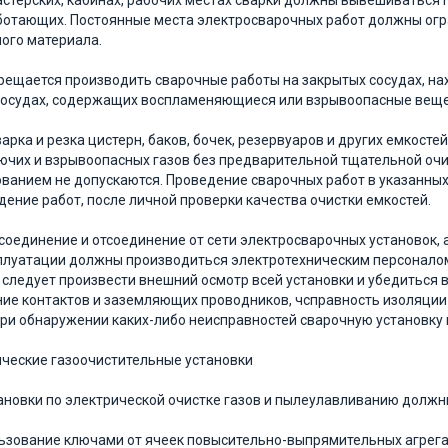
мастерских, кабинах, рабочих местах сварки должны вывешиваться
ботающих. Постоянные места электросварочных работ должны ог
ого материала.
прещается производить сварочные работы на закрытых сосудах, на
ли сосудах, содержащих воспламеняющиеся или взры­воопасные вещ
арка и резка цистерн, баков, бочек, резервуаров и дру­гих емкост
ючих и взрывоопасных газов без предварительной тща­тельной очи
ванием не допускаются. Проведение сварочных работ в указанных
дение работ, после личной проверки качества очистки ем­костей.
исоединение и отсоединение от сети электросварочных установок, 
плуатации должны производиться электротехническим пер­сонало
 следует произвести внешний осмотр всей установки и убе­диться 
ние контактов и заземляющих проводников, чсправность изоляции
При обнаружении каких-либо неисправностей сварочную установку
ические газоочистительные установки
тановки по электрической очистке газов и пылеулав­ливанию должн
льзование ключами от ячеек повысительно-выпрямительных агрега