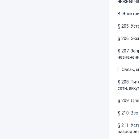
нижней ча
В. Электр
§ 205. Ус
§ 206. Эк
§ 207. За
назначени
Г. Связь,
§ 208. Пи
сети, акк
§ 209. Дл
§ 210. Вс
§ 211. Ус
разрядов 