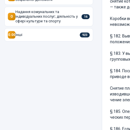
снятие ко
— также д
Надання комунальних та
індивідуальних послуг; діяльність у
O
16
Коробки в
сфері культури та спорту
невозможн
Інші
0.00
923
§ 182. Вы
положения
§ 183. У в
групповых
§ 184. По
приводе в
Снятие пл
изводивше
чение эле
§ 185. Оп
ческих пе
§ 186. Ес