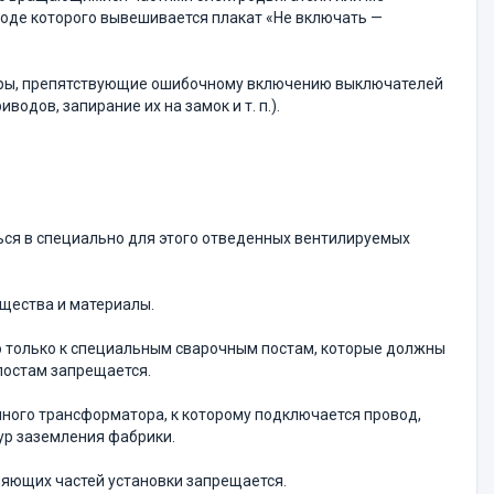
воде которого вывешивается плакат «Не включать —
еры, препятствующие ошибочному включению выключа­телей
одов, запирание их на замок и т. п.).
ься в специально для этого отведенных вентилируемых
щества и материалы.
о только к специальным сварочным постам, которые должны
 постам запрещается.
чного трансформатора, к которому подключается про­вод,
ур заземления фабрики.
яющих частей установки запрещается.