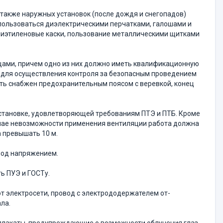
а также наружных установок (после дождя и снего­падов)
пользоваться диэлектрическими перчатками, га­лошами и
олиэтиленовые каски, пользование металлическими щитками
цами, причем одно из них должно иметь квалифика­ционную
и для осуществления контроля за безопасным проведением
ь снабжен предохранительным поясом с верев­кой, конец
установке, удовлетворяющей требованиям ПТЭ и ПТБ. Кроме
учае невозможности применения вентиляции работа должна
 превышать 10 м.
под напряжением.
ь ПУЭ и ГОСТу.
 от электросети, провод с электрододержателем от­
ла.