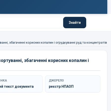
Знайти
ванні, збагаченні корисних копалин і огрудкуванні руд та концентратів
сортуванні, збагаченні корисних копалин і
ІНКА
ДЖЕРЕЛО
ий текст документа
реєстр НПАОП