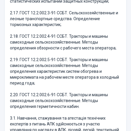
статистических испытаний защитных конструкций;
2.17. ГОСТ 12.2.002.3-91 ССБТ. Сельскохозяйственные и
лесные транспортные средства. Определение
тормозных характеристик;
2.18. ГОСТ 12.2.002.4-91 ССБТ. Тракторы и машины
самоходные сельскохозяйственные. Методы
определения обзорности с рабочего места оператора;
2.19. ГОСТ 12.2.002.5-91 ССБТ. Тракторы и машины
самоходные сельскохозяйственные. Методы
определения характеристик систем обогрева и
микроклимата на рабочем месте оператора в холодный
период года;
2.20. ГОСТ 12.2.002.6-91 ССБТ. Тракторы и машины
самоходные сельскохозяйственные. Методы
определения герметичности кабин.
3.1. Навчання, стажування та атестація технічних
експертів з питань АПК здійснюється з участю
управління по нагляду в АПК, лісовій, легкій, текстильній