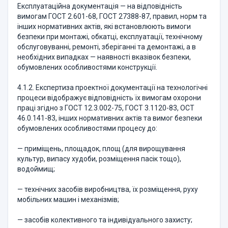
Експлуатаційна документація — на відповідність
вимогам ГОСТ 2.601-68, ГОСТ 27388-87, правил, норм та
інших нормативних актів, які встановлюють вимоги
безпеки при монтажі, обкатці, експлуатації, технічному
обслуговуванні, ремонті, зберіганні та демонтажі, а в
необхідних випадках — наявності вказівок безпеки,
обумовлених особливостями конструкції.
4.1.2. Експертиза проектної документації на технологічні
процеси відображує відповідність їх вимогам охорони
праці згідно з ГОСТ 12.3.002-75, ГОСТ 3.1120-83, ОСТ
46.0.141-83, інших нормативних актів та вимог безпеки
обумовлених особливостями процесу до:
— приміщень, площадок, площ (для вирощування
культур, випасу худоби, розміщення пасік тощо),
водоймищ;
— технічних засобів виробництва, їх розміщення, руху
мобільних машин і механізмів;
— засобів колективного та індивідуального захисту;