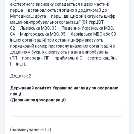
експертного висновку складається з двох частин:
перша — встановлюється згідно з додатком 3 до
Методики…; друга — перші дві цифри вказують шифр
машиновипробувальної організації (01 УкрЦВТ,
02 — Львівська МВС, 03 — Південно-Українська МВС,
04 — Миргородська МВС, 05 — Харківська МВС або 00
інших організацій) три останні цифри вказують
порядковий номер протоколу вказаних організацій з
доданням букв, які вказують на вид випробувань
(ПП — попередні, ПР — приймальні, С — сертифікаційні,
І — інші).
Додаток 2
Державний комітет Українипо нагляду за охороною
праці
(Держнаглядохоронпраці)
(найменування ЕТЦ)