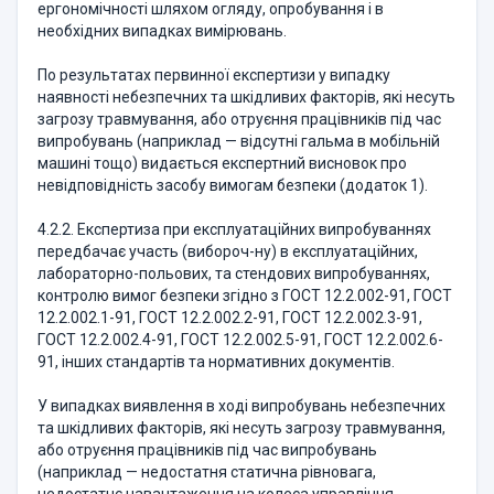
ергономічності шляхом огляду, опробування і в
необхідних випадках вимірювань.
По результатах первинної експертизи у випадку
наявності небезпечних та шкідливих факторів, які несуть
загрозу травмування, або отруєння працівників під час
випробувань (наприклад — відсутні гальма в мобільній
машині тощо) видається експертний висновок про
невідповідність засобу вимогам безпеки (додаток 1).
4.2.2. Експертиза при експлуатаційних випробуваннях
передбачає участь (вибороч-ну) в експлуатаційних,
лабораторно-польових, та стендових випробуваннях,
контролю вимог безпеки згідно з ГОСТ 12.2.002-91, ГОСТ
12.2.002.1-91, ГОСТ 12.2.002.2-91, ГОСТ 12.2.002.3-91,
ГОСТ 12.2.002.4-91, ГОСТ 12.2.002.5-91, ГОСТ 12.2.002.6-
91, інших стандартів та нормативних документів.
У випадках виявлення в ході випробувань небезпечних
та шкідливих факторів, які несуть загрозу травмування,
або отруєння працівників під час випробувань
(наприклад — недостатня статична рівновага,