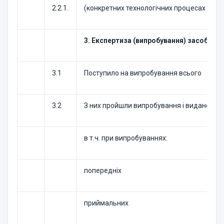
2.2.1.
(конкретних технологічних процесах — в 
3. Експертиза (випробування) засобів
3.1
Поступило на випробування всього
3.2
З них пройшли випробування і видано ви
в т.ч. при випробуваннях:
попередніх
приймальних