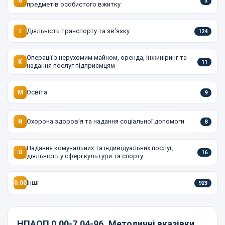
G
3
предметів особистого вжитку
Діяльність транспорту та зв'язку
I
124
Операції з нерухомим майном, оренда, інжиніринг та
K
11
надання послуг підприємцям
Освіта
M
9
Охорона здоров'я та надання соціальної допомоги
N
8
Надання комунальних та індивідуальних послуг;
O
16
діяльність у сфері культури та спорту
Інші
0.00
923
НПАОП 0.00-7.04-96
Методичні вказівки