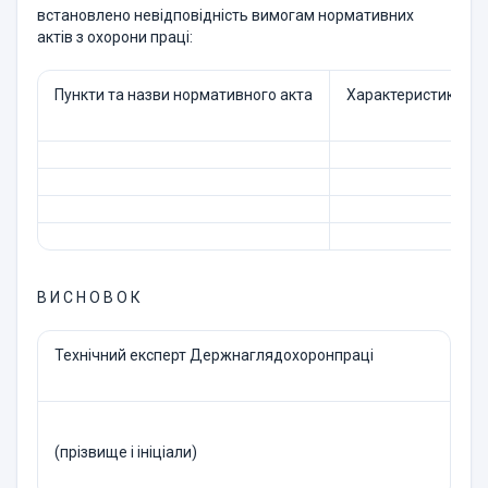
встановлено невідповідність вимогам нормативних
актів з охорони праці:
Пункти та назви нормативного акта
Характеристика нев
В И С Н О В О К
Технічний експерт Держнаглядохоронпраці
(прізвище і ініціали)