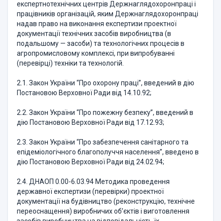
експертнотехнічних центрів Держнаглядохоронпраці і
працівників організацій, яким Держнаглядохоронпраці
надав право на виконання експертизи проектної
документації технічних засобів виробництва (в
подальшому — засоби) та технологічних процесів в
агропромисловому комплексі, при випробуванні
(перевірці) техніки та технологій.
2.1. Закон України “Про охорону праці”, введений в дію
Постановою Верховної Ради від 14.10.92;
2.2. Закон України “Про пожежну безпеку”, введений в
дію Постановою Верховної Ради від 17.12.93;
2.3. Закон України “Про забезпечення санітарного та
епідеміологічного благополуччя населення”, введено в
дію Постановою Верховної Ради від 24.02.94;
2.4. ДНАОП 0.00-6.03.94 Методика проведення
державної експертизи (перевірки) проектної
документації на будівництво (реконструкцію, технічне
переоснащення) виробничих об’єктів і виготовлення