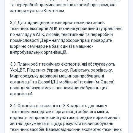
та переробній промисловості по окремій програмі, яка
затверджується Комітетом.
3.2. Для підвищення інженерно-технічних знань
технічних експертів АПК технічне управління і управління
по нагляду в АПК, лісовій, текстильній та переробній
промисловості Держнаглядохоронпраці проводить
щорічно семінари на базі однієї з машино-
випробувальних організацій.
3.3. Плани робіт технічних експертів, які обслуговують
УкрЦВТ, Південно-Українську, Львівську, харківську,
Миргородську державні машиновипробувальні
організації та ДержНДЦ мобільної техніки (м. Одеса)
повинні ув’язуватися з планами випробувань цих
організацій.
3.4. Організації вказані в п. 3.3 надають допомогу
технічним експертам в організації робочого місця,
надають їм право користуватися фондом нормативної і
звітної документації щодо результатів випробувань
технічних засобів. Взаємовідносини експертно-технічних