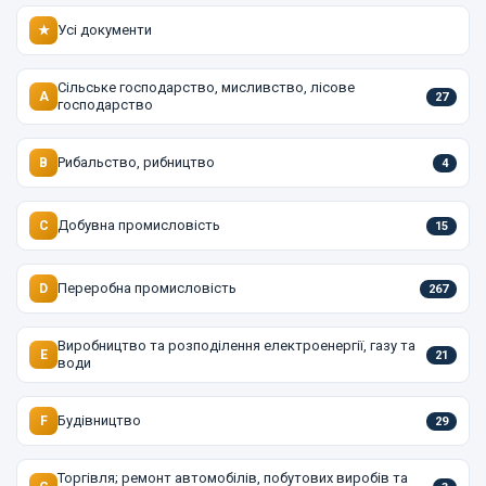
Усі документи
★
Сільське господарство, мисливство, лісове
A
27
господарство
Рибальство, рибництво
B
4
Добувна промисловість
C
15
Переробна промисловість
D
267
Виробництво та розподілення електроенергії, газу та
E
21
води
Будівництво
F
29
Торгівля; ремонт автомобілів, побутових виробів та