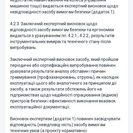
недостатнє навантаження на колеса управління
машиною тощо) видається експертний висновок щодо
невідповідності засобу вимогам безпеки (додаток 1).
4.2.3. Заключний експертний висновок щодо
відповідності засобу вимогам безпеки та ергономіки
видається з урахуванням пп. 4.2.1., 4.2.2., результатів
інструментальних вимірів та технічного стану після
випробувань.
Заключний експертний висновок засобу, який пройшов
періодичні або сертифікаційні випробування повинен
урахувати результати аналізу обставин і причин
травмування (профзахворювань, отруєнь), як наслідок
експлуатації цього або аналогічного за принципом дії
засобу, а також результати обстежень його на
підприємствах щодо надійності спрацювання (відмов)
пристроїв безпеки і ефективності виконання вказівок
експлуатаційної документації.
Висновок експертизи (додаток 1) повинен засвідчувати
відповідність (невідповід-ність) засобу вимогам
технічних умов (а проекту нормативної