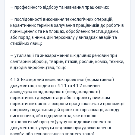
— професійного відбору та навчання працюючих;
— послідовності виконання технологічних операцій,
карантинних термінів залучання працівників до роботи в
приміщеннях та на площах, оброблених пестицидами,
або поряд з ними, дій персоналу у випадках аварій та
стихійних явищ;
— утилізації та знезараження шкідливих речовин при
санітарній обробці, тварин, птахів, рослин, комах, техніки,
відходів виробництва, тощо.
4.1.3. Експертний висновок проектної (нормативної)
документації згідно пп. 4.1.1 та 4.1.2 повинен
засвідчувати відповідність (невідповідність)
нормативної документації або її проекту вимогам
нормативних актів з охорони праці і включати пропозиції
напрямку подальших дій проектної організації, заводу-
виготівника, або підприємства, яке освоїло
технологічний процес (усунути недоліки проектної
документації, усунути недоліки при удосконаленні
засобу, або технологічного процесу тощо).