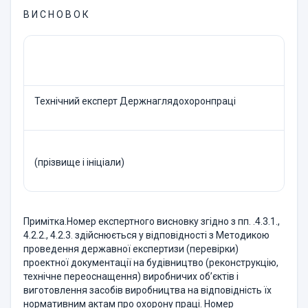
В И С Н О В О К
Технічний експерт Держнаглядохоронпраці
(прізвище і ініціали)
Примітка.Номер експертного висновку згідно з пп. .4.3.1.,
4.2.2., 4.2.3. здійснюється у відповідності з Методикою
проведення державної експертизи (перевірки)
проектної документації на будівництво (реконструкцію,
технічне переоснащення) виробничих об’єктів і
виготовлення засобів виробництва на відповідність їх
нормативним актам про охорону праці. Номер