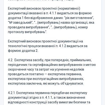
Експертний висновок проектної (нормативної)
документації вказаної в п. 4.1.1 видається за формою
додатка 1 без відображення даних: “рік виготовлення”,
“№ заводський”, “…(випробувань) назва організації, яка
проводила випробування”, “…(випробувань), номер
протоколу випробувань”.
Експертний висновок проектної документації на
технологічні процеси вказаної п. 4.1.2 видається за
формою додатка 2.
4.2. Експертиза засобу, при попередніх, приймальних,
періодичних та сертифікаційних випробуваннях з метою
скорочення часу та затрат на усунення недоліків
проводиться поетапно — експертиза первинна,
експертиза при експлуатаційних випробуваннях,
експертиза заключна, які можуть об’єднуватися.
4.2.1. Експертиза первинна передбачає експертизу
документації згідно з п. 4.1.1, а також визначення
відповідності конструкції засобу вимогам безпеки та