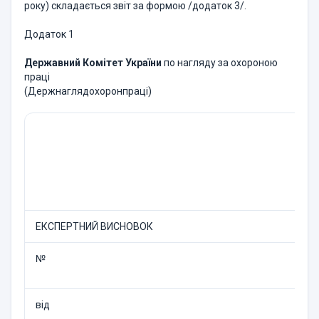
року) складається звіт за формою /додаток 3/.
Додаток 1
Державний Комітет України
по нагляду за охороною
праці
(Держнаглядохоронпраці)
ЕКСПЕРТНИЙ ВИСНОВОК
№
від