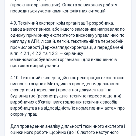
(проектних організаціях). Оплата за виконану роботу
проводиться учасниками конфліктних ситуацій.
4.9. Технічний експерт, крім організації-розробника,
завода-виготівника, або іншого замовника направляє по
одному примірнику експертного висновку управлінню по
нагляду в АПК, лісовій, легкій, текстильній та переробній
промисловості Держнаглядохоронпраці, а передбачені
в пп. 4.2.1., 4.2.2. та 4.2.3. — керівнику
машиновипробувальної організації для включення в
протокол випробування.
4.10. Технічний експерт здійснює реєстрацію експертних
висновків згідно з Методикою проведення державної
експертизи (перевірки) проектної документації на
будівництво (реконструкцію, технічне переоснащення)
виробничих об’єктів і виготовлення технічних засобів
виробництва на відповідність їх нормативним актам про
охорону праці.
Для проведення аналізу діяльності технічного експерта і
оцінки його роботи щорічно (до 10 лютого наступного