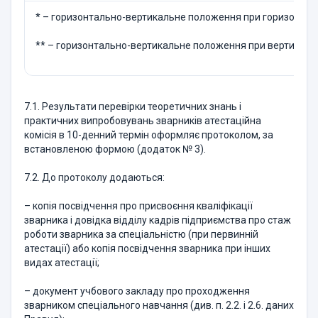
* – горизонтально-вертикальне положення при горизонталь
** – горизонтально-вертикальне положення при вертикальн
7.1. Результати перевiрки теоретичних знань i
практичних випробовувань зварникiв атестацiйна
комiсiя в 10-денний термін оформляє протоколом, за
встановленою формою (додаток № 3).
7.2. До протоколу додаються:
– копiя посвiдчення про присвоєння кваліфікації
зварника і довiдка відділу кадрів підприємства про стаж
роботи зварника за спецiальнiстю (при первиннiй
атестацiї) або копiя посвiдчення зварника при iнших
видах атестацiї;
– документ учбового закладу про проходження
зварником спецiального навчання (див. п. 2.2. i 2.6. даних