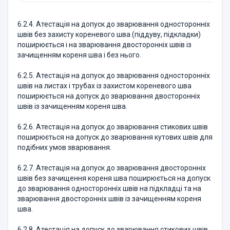
6.2.4. Атестацiя на допуск до зварювання одностороннiх
швiв без захисту кореневого шва (пiддуву, пiдкладки)
поширюється i на зварювання двостороннiх швiв iз
зачищенням кореня шва i без нього.
6.2.5. Атестацiя на допуск до зварювання одностороннiх
швiв на листах i трубах iз захистом кореневого шва
поширюється на допуск до зварювання двостороннiх
швiв із зачищенням кореня шва.
6.2.6. Атестацiя на допуск до зварювання стикових швiв
поширюється на допуск до зварювання кутових швiв для
подiбних умов зварювання.
6.2.7. Атестацiя на допуск до зварювання двостороннiх
швiв без зачищення кореня шва поширюється на допуск
до зварювання одностороннiх швiв на пiдкладцi та на
зварювання двостороннiх швiв iз зачищенням ко­реня
шва.
6.2.8. Атестацiя на допуск до зварювання стикових швiв