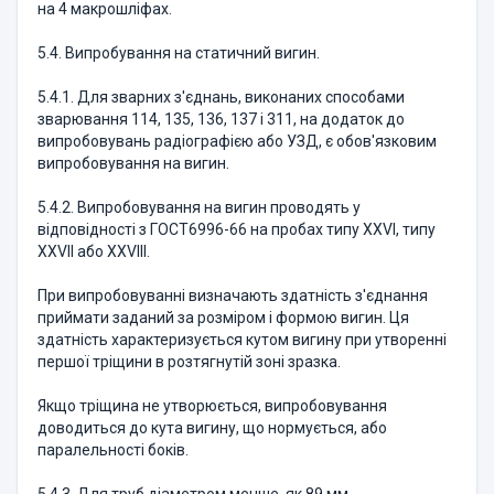
на 4 макрошлiфах.
5.4. Випробування на статичний вигин.
5.4.1. Для зварних з'єднань, виконаних способами
зварювання 114, 135, 136, 137 i 311, на додаток до
випробовувань радiографiєю або УЗД, є обов'язковим
випробовування на вигин.
5.4.2. Випробовування на вигин проводять у
відповідності з ГОСТ6996-66 на пробах типу XXVI, типу
XXVII або XXVIII.
При випробовуваннi визначають здатнiсть з'єднання
приймати заданий за розмiром i формою вигин. Ця
здатнiсть характеризується кутом вигину при утвореннi
першої трiщини в розтягнутiй зонi зразка.
Якщо трiщина не утворюється, випробовування
доводиться до кута вигину, що нормується, або
паралельностi бокiв.