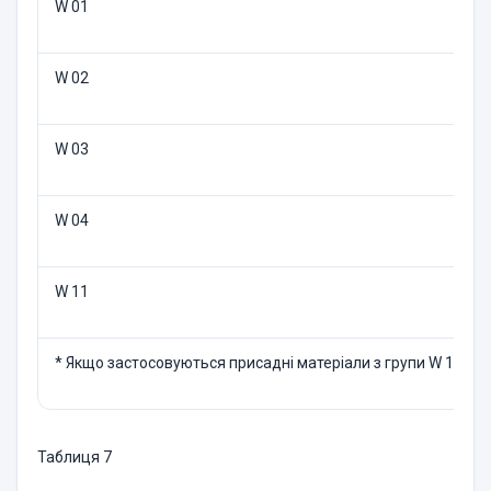
W 01
W 02
W 03
W 04
W 11
* Якщо застосовуються присаднi матерiали з групи W 11.
Таблиця 7