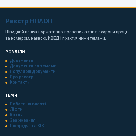
Реєстр НПАОП
Швидкий пошук нормативно-правових актів з охорони праці
за номером, назвою, КВЕД і практичними темами.
РОЗДІЛИ
Документи
Документи за темами
Популярні документи
Про реєстр
Контакти
ТЕМИ
Роботи на висоті
Ліфти
Котли
Зварювання
Спецодяг та ЗІЗ