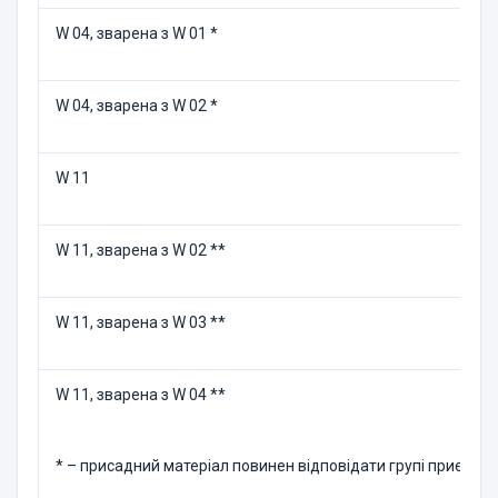
W 04, зварена з W 01 *
W 04, зварена з W 02 *
W 11
W 11, зварена з W 02 **
W 11, зварена з W 03 **
W 11, зварена з W 04 **
* – присадний матерiал повинен вiдповiдати групi приєднува