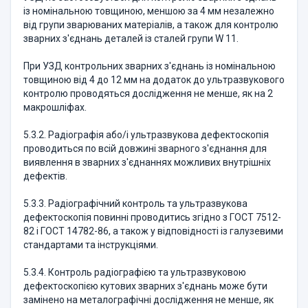
iз номiнальною товщиною, меншою за 4 мм незалежно
вiд групи зварюваних матерiалiв, а також для контролю
зварних з'єднань деталей iз сталей групи W 11.
При УЗД контрольних зварних з'єднань iз номiнальною
товщиною вiд 4 до 12 мм на додаток до ультразвукового
контролю проводяться дослiдження не менше, як на 2
макрошлiфах.
5.3.2. Радiографiя або/i ультразвукова дефектоскопiя
проводиться по всiй довжинi зварного з'єднання для
виявлення в зварних з'єднаннях можливих внутрiшнiх
дефектiв.
5.3.3. Радiографiчний контроль та ультразвукова
дефектоскопiя повиннi проводитись згiдно з ГОСТ 7512-
82 i ГОСТ 14782-86, а також у відповідності iз галузевими
стандартами та iнструкцiями.
5.3.4. Контроль радiографiєю та ультразвуковою
дефектоскопiєю кутових зварних з'єднань може бути
замiнено на металографiчнi дослiдження не менше, як