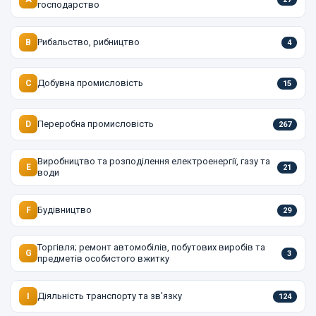
господарство
Рибальство, рибництво
B
4
Добувна промисловість
C
15
Переробна промисловість
D
267
Виробництво та розподілення електроенергії, газу та
E
21
води
Будівництво
F
29
Торгівля; ремонт автомобілів, побутових виробів та
G
3
предметів особистого вжитку
Діяльність транспорту та зв'язку
I
124