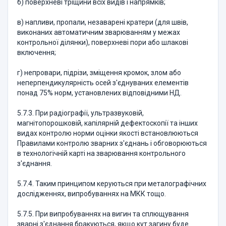
б) поверхневi трiщини всiх видiв i напрямкiв;
в) напливи, пропали, незаваренi кратери (для швiв,
виконаних автоматичним зварюванням у межах
контрольної дiлянки), поверхневi пори або шлаковi
включення;
г) непровари, пiдрiзи, змiщення кромок, злом або
неперпендикулярнiсть осей з'єднуваних елементiв
понад 75% норм, установлених вiдповiдними НД.
5.7.3. При радiографiї, ультразвуковiй,
магнiтопорошковiй, капiлярнiй дефектоскопiї та iнших
видах контролю норми оцiнки якостi встановлюються
Правилами контролю зварних з'єднань i обговорюються
в технологiчнiй картi на зварювання контрольного
з'єднання.
5.7.4. Таким принципом керуються при металографiчних
дослiдженнях, випробуваннях на МКК тощо.
5.7.5. При випробуваннях на вигин та сплющування
зварнi з'єднання бракуються, якщо кут загину буде