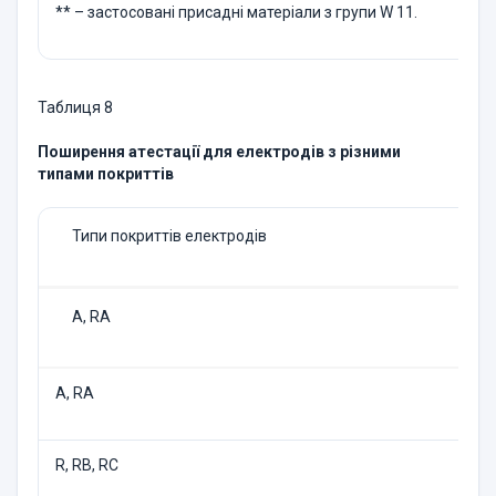
** – застосованi присаднi матерiали з групи W 11.
Таблиця 8
Поширення атестації для електродiв з різними
типами покриттів
Типи покриттiв електродiв
A, RA
A, RA
R, RB, RC