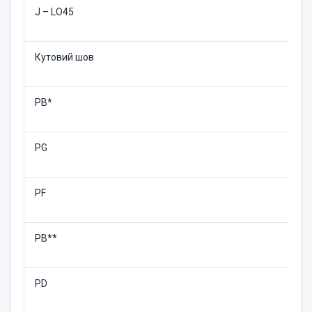
J – LO45
Кутовий шов
PB*
PG
PF
PB**
PD