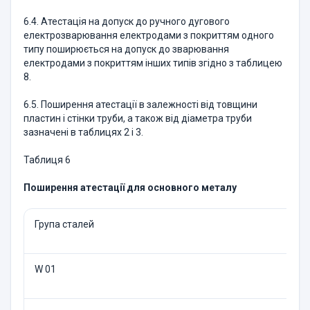
6.4. Атестацiя на допуск до ручного дугового
електрозварювання електродами з покриттям одного
типу поширюється на допуск до зварювання
електродами з покриттям iнших типiв згiдно з таблицею
8.
6.5. Поширення атестацiї в залежностi вiд товщини
пластин i стiнки труби, а також вiд дiаметра труби
зазначенi в таблицях 2 i 3.
Таблиця 6
Поширення атестації для основного металу
Група сталей
W 01