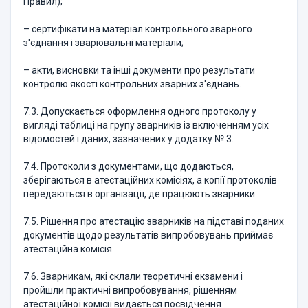
Правил);
– сертифiкати на матерiал контрольного зварного
з'єднання i зварювальнi матерiали;
– акти, висновки та iншi документи про результати
контролю якостi контрольних зварних з'єднань.
7.3. Допускається оформлення одного протоколу у
вигляді таблиці на групу зварникiв iз включенням усiх
вiдомостей i даних, зазначених у додатку № 3.
7.4. Протоколи з документами, що додаються,
зберiгаються в атестацiйних комісіях, а копії протоколів
передаються в організації, де працюють зварники.
7.5. Рiшення про атестацiю зварникiв на пiдставi поданих
документiв щодо результатiв випробовувань приймає
атестацiйна комiсiя.
7.6. Зварникам, якi склали теоретичнi екзамени i
пройшли практичнi випробовування, рішенням
атестаційної комісії видається посвiдчення