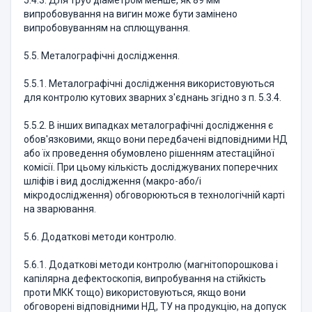
5.4.3. Для труб дiаметром менше, як 89 мм
випробовування на вигин може бути замiнено
випробовуванням на сплющування.
5.5. Металографiчні дослiдження.
5.5.1. Металографiчні дослiдження використовуються
для контролю кутових зварних з'єднань згідно з п. 5.3.4.
5.5.2. В iнших випадках металографiчні дослiдження є
обов'язковими, якщо вони передбачені вiдповiдними НД
або їх проведення обумовлено рішенням атестаційної
комісії. При цьому кiлькiсть дослiджуваних поперечних
шлiфiв i вид дослiдження (макро-або/i
мiкродослiдження) обговорюються в технологiчнiй картi
на зварювання.
5.6. Додатковi методи контролю.
5.6.1. Додатковi методи контролю (магнiтопорошкова i
капiлярна дефектоскопiя, випробування на стiйкiсть
проти МКК тощо) використовуються, якщо вони
обговоренi вiдповiдними НД, ТУ на продукцiю, на допуск