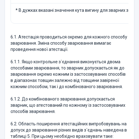
* В дужках вказані значення кута вигину для зварних з`єд
6.1. Атестацiя проводиться окремо для кожного способу
зварювання. Змiна способу зварювання вимагає
проведення нової атестацiї.
6.1.1. Якщо контрольне з`єднання виконується двома
способами зварювання, то зварник допускається як до
зварювання окремо кожним із застосовуваних способів
в діапазонах товщин залежно від товщини завіреної
кожним способом, так і до комбінованого зварювання.
6.1.2. До комбінованого зварювання допускається
зварник, що атестований по кожному із застосовуваних
способів зварювання.
6.2. Область поширення атестацiйних випробовувань на
допуск до зварювання рiзних видiв з`єднань наведена в
таблиці 5. При цьому необхiдно враховувати таке: