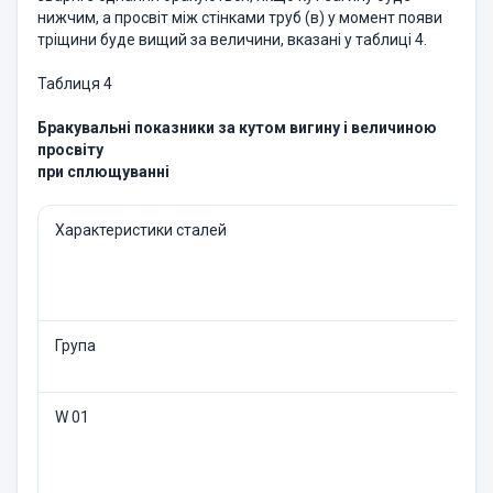
нижчим, а просвіт між стінками труб (в) у момент появи
тріщини буде вищий за величини, вказані у таблиці 4.
Таблиця 4
Бракувальнi показники за кутом вигину і величиною
просвіту
при сплющуванні
Характеристики сталей
Група
W 01