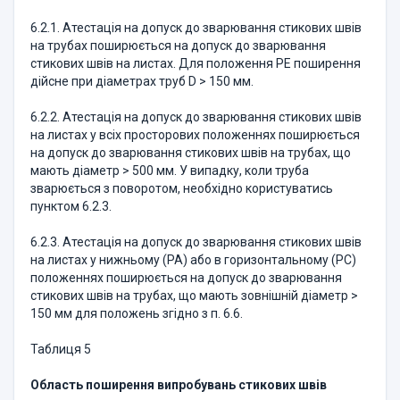
6.2.1. Атестацiя на допуск до зварювання стикових швiв
на трубах поширюється на допуск до зварювання
стикових швiв на листах. Для положення РЕ поширення
дійсне при діаметрах труб D > 150 мм.
6.2.2. Атестацiя на допуск до зварювання стикових швiв
на листах у всiх просторових положеннях поширюється
на допуск до зварювання стикових швiв на трубах, що
мають дiаметр > 500 мм. У випадку, коли труба
зварюється з поворотом, необхiдно користуватись
пунктом 6.2.3.
6.2.3. Атестацiя на допуск до зварювання стикових швiв
на листах у нижньому (РА) або в горизонтальному (РС)
положеннях поширюється на допуск до зварювання
стикових швiв на трубах, що мають зовнiшнiй дiаметр >
150 мм для положень згiдно з п. 6.6.
Таблиця 5
Область поширення випробувань стикових швiв