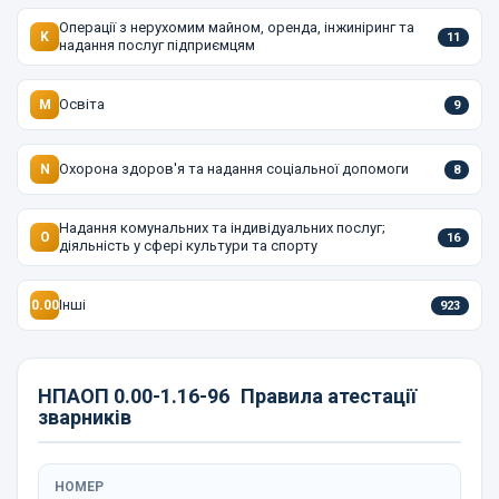
Операції з нерухомим майном, оренда, інжиніринг та
K
11
надання послуг підприємцям
Освіта
M
9
Охорона здоров'я та надання соціальної допомоги
N
8
Надання комунальних та індивідуальних послуг;
O
16
діяльність у сфері культури та спорту
Інші
0.00
923
НПАОП 0.00-1.16-96
Правила атестації
зварників
НОМЕР