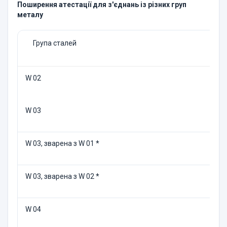
Поширення атестації для з'єднань iз рiзних груп
металу
Група сталей
W 02
W 03
W 03, зварена з W 01 *
W 03, зварена з W 02 *
W 04