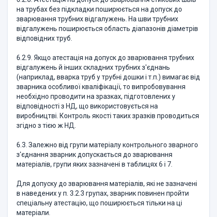
на трубах без пiдкладки поширюється на допуск до
зварювання трубних вiдгалужень. На шви трубних
вiдгалужень поширюється область дiапазонiв дiаметрiв
вiдповiдних труб.
6.2.9. Якщо атестацiя на допуск до зварювання трубних
вiдгалужень й інших складних трубних з'єднань
(наприклад, вварка труб у трубні дошки і т.п.) вимагає вiд
зварника особливої квалiфiкацiї, то випробовування
необхiдно проводити на зразках, підготовлених у
вiдповідності з НД, що використовується на
виробництвi. Контроль якості таких зразків проводиться
згідно з тією ж НД.
6.3. Залежно вiд групи матерiалу контрольного зварного
з'єднання зварник допускається до зварювання
матерiалiв, групи яких зазначенi в таблицях 6 і 7.
Для допуску до зварювання матерiалiв, якi не зазначені
в наведених у п. 3.2.3 групах, зварник повинен пройти
спецiальну атестацiю, що поширюється тiльки на ці
матерiали.