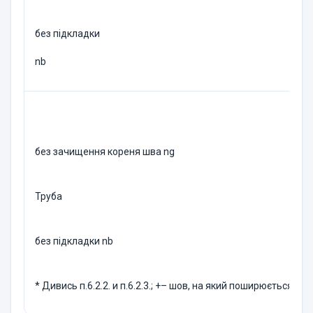
без пiдкладки
nb
без зачищення кореня шва ng
Труба
без пiдкладки nb
* Дивись п.6.2.2. и п.6.2.3.; +– шов, на який поширюється ви