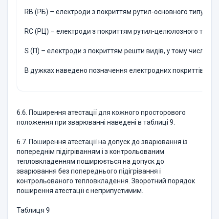
RВ (РБ) – електроди з покриттям рутил-основного типу;
RС (РЦ) – електроди з покриттям рутил-целюлозного типу;
S (П) – електроди з покриттям решти видiв, у тому числi спе
В дужках наведено позначення електродних покриттiв за Г
6.6. Поширення атестацiї для кожного просторового
положення при зварюваннi наведенi в таблиці 9.
6.7. Поширення атестацiї на допуск до зварювання iз
попереднiм пiдiгрiванням i з контрольованим
тепловкладенням поширюється на допуск до
зварювання без попереднього пiдiгрiвання i
контрольованого тепловкладення. Зворотний порядок
поширення атестацiї є неприпустимим.
Таблиця 9