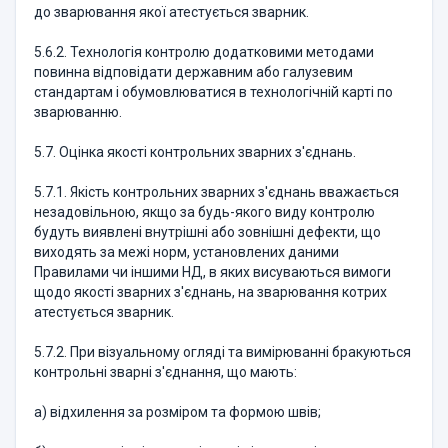
до зварювання якої атестується зварник.
5.6.2. Технологiя контролю додатковими методами
повинна вiдповiдати державним або галузевим
стандартам i обумовлюватися в технологiчнiй картi по
зварюванню.
5.7. Оцiнка якостi контрольних зварних з'єднань.
5.7.1. Якiсть контрольних зварних з'єднань вважається
незадовiльною, якщо за будь-якого виду контролю
будуть виявленi внутрiшнi або зовнiшнi дефекти, що
виходять за межi норм, установлених даними
Правилами чи iншими НД, в яких висуваються вимоги
щодо якостi зварних з'єднань, на зварювання котрих
атестується зварник.
5.7.2. При вiзуальному оглядi та вимiрюваннi бракуються
контрольнi зварнi з'єднання, що мають:
а) вiдхилення за розмiром та формою швiв;