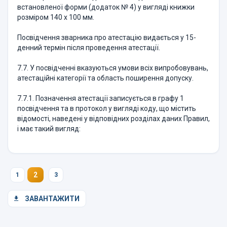
встановленої форми (додаток № 4) у вигляді книжки
розміром 140 х 100 мм.
Посвідчення зварника про атестацію видається у 15-
денний термін після проведення атестації.
7.7. У посвiдченнi вказуються умови всiх випробовувань,
атестацiйнi категорiї та область поширення допуску.
7.7.1. Позначення атестацiї записується в графу 1
посвiдчення та в протокол у виглядi коду, що мiстить
вiдомостi, наведенi у вiдповiдних роздiлах даних Правил,
i має такий вигляд:
2
1
3
ЗАВАНТАЖИТИ