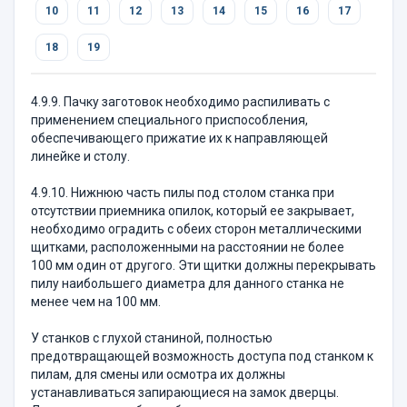
10
11
12
13
14
15
16
17
18
19
4.9.9. Пачку заготовок необходимо распиливать с
применением специального приспособления,
обеспечивающего прижатие их к направляющей
линейке и столу.
4.9.10. Нижнюю часть пилы под столом станка при
отсутствии приемника опилок, который ее закрывает,
необходимо оградить с обеих сторон металлическими
щитками, расположенными на расстоянии не более
100 мм один от другого. Эти щитки должны перекрывать
пилу наибольшего диаметра для данного станка не
менее чем на 100 мм.
У станков с глухой станиной, полностью
предотвращающей возможность доступа под станком к
пилам, для смены или осмотра их должны
устанавливаться запирающиеся на замок дверцы.