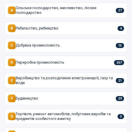
Сільське господарство, мисливство, лісове
A
27
господарство
Рибальство, рибництво
B
4
Добувна промисловість
C
15
Переробна промисловість
D
267
Виробництво та розподілення електроенергії, газу та
E
21
води
Будівництво
F
29
Торгівля; ремонт автомобілів, побутових виробів та
G
3
предметів особистого вжитку