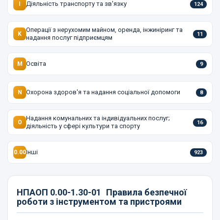
Діяльність транспорту та зв'язку
I
124
Операції з нерухомим майном, оренда, інжиніринг та
K
11
надання послуг підприємцям
Освіта
M
9
Охорона здоров'я та надання соціальної допомоги
N
8
Надання комунальних та індивідуальних послуг;
O
16
діяльність у сфері культури та спорту
Інші
0.00
923
НПАОП 0.00-1.30-01
Правила безпечної
роботи з інструментом та пристроями