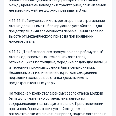
ровные, без выщербин и зазубрин края. Расстояние
между кромками накладок и траекторией, описываемой
лезвиями ножей, не должно превышать 3 мм.
4.11.11. Рейсмусовые и четырехсторонние строгальные
станки должны иметь блокирующее устройство – для
предотвращения возможности перемещения стола по
высоте от механического привода при вращении
ножевого вала.
4.11.12. Для безопасного пропуска через рейсмусовый
станок одновременно нескольких заготовок,
отличающихся по толщине, передние подающие вальцы
и передние прижимы должны быть секционными.
Независимо от наличия или отсутствия секционных
подающих вальцов все станки должны иметь
предохранительные упоры.
На переднем краю стола рейсмусового станка должна
быть дополнительно установлена завеса из
задерживающих качающихся планок. При отключении
противовыбрасывающих устройств должен
автоматически отключаться привод подачи заготовок в