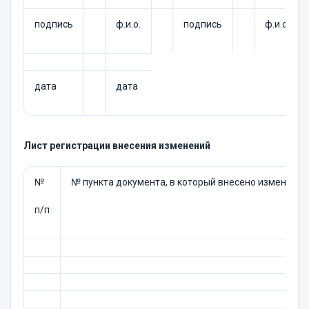
подпись
ф.и.о.
подпись
ф.и.о.
дата
дата
Лист регистрации внесения изменений
№
№ пункта документа, в который внесено изменение
п/п