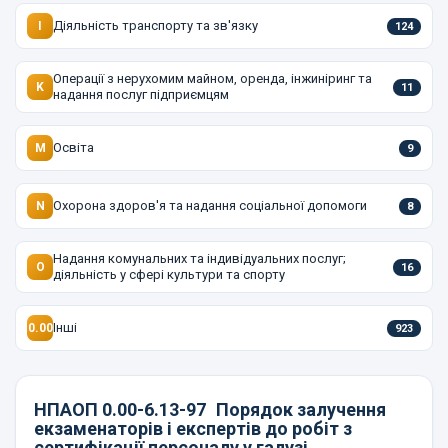
Діяльність транспорту та зв'язку
I
124
Операції з нерухомим майном, оренда, інжиніринг та
K
11
надання послуг підприємцям
Освіта
M
9
Охорона здоров'я та надання соціальної допомоги
N
8
Надання комунальних та індивідуальних послуг;
O
16
діяльність у сфері культури та спорту
Інші
0.00
923
НПАОП 0.00-6.13-97
Порядок залучення
екзаменаторів і експертів до робіт з
сертифікації персоналу у галузі