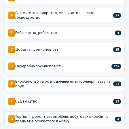
Сільське господарство, мисливство, лісове
A
27
господарство
Рибальство, рибництво
B
4
Добувна промисловість
C
15
Переробна промисловість
D
267
Виробництво та розподілення електроенергії, газу та
E
21
води
Будівництво
F
29
Торгівля; ремонт автомобілів, побутових виробів та
G
3
предметів особистого вжитку