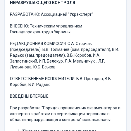
НЕРАЗРУШАЮЩЕГО КОНТРОЛЯ
РАЗРАБОТАНО: Ассоциацией "Укрэксперт"
ВНЕСЕНО: Техническим управлением
Госнадзорохрантруда Украины
РЕДАКЦИОННАЯ КОМИССИЯ: С.А. Сторчак
(председатель), В.В. Толмачев (зам. председателя), В.И.
Радько (зам. председателя), В.В. Коробов, И.А.
Заплотинский, И.П. Белокур, Л.А. Мельничук, , Л.Г.
Лукъянова, Ю.Б. Еськов
ОТВЕТСТВЕННЫЕ ИСПОЛНИТЕЛИ: В.В. Прохоров, В.В.
Коробов, В.И. Радько
ВВЕДЕНЫ ВПЕРВЫЕ
При разработке "Порядок привлечения экзаменаторов и
экспертов к работам по сертификации персонала в
области неразрушающего контроля" использованы: