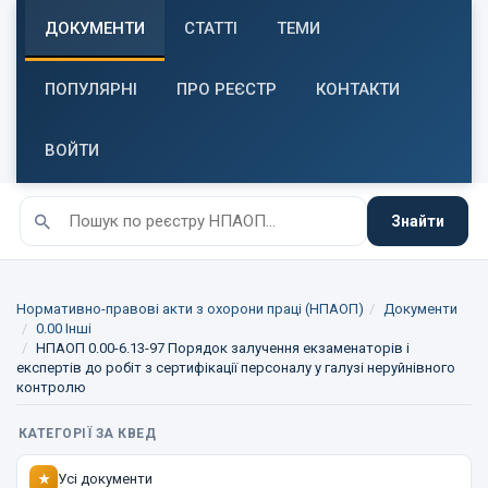
ДОКУМЕНТИ
СТАТТІ
ТЕМИ
ПОПУЛЯРНІ
ПРО РЕЄСТР
КОНТАКТИ
ВОЙТИ
Знайти
Нормативно-правові акти з охорони праці (НПАОП)
Документи
0.00 Інші
НПАОП 0.00-6.13-97 Порядок залучення екзаменаторів і
експертів до робіт з сертифікації персоналу у галузі неруйнівного
контролю
КАТЕГОРІЇ ЗА КВЕД
Усі документи
★