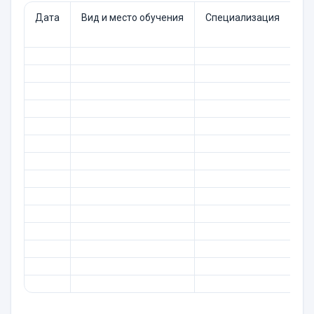
Дата
Вид и место обучения
Специализация
№ 