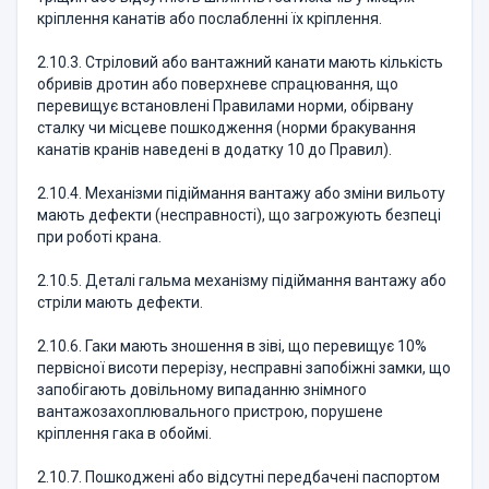
кріплення канатів або послабленні їх кріплення.
2.10.3. Стріловий або вантажний канати мають кількість
обривів дротин або поверхневе спрацювання, що
перевищує встановлені Правилами норми, обірвану
сталку чи місцеве пошкодження (норми бракування
канатів кранів наведені в додатку 10 до Правил).
2.10.4. Механізми підіймання вантажу або зміни вильоту
мають дефекти (несправності), що загрожують безпеці
при роботі крана.
2.10.5. Деталі гальма механізму підіймання вантажу або
стріли мають дефекти.
2.10.6. Гаки мають зношення в зіві, що перевищує 10%
первісної висоти перерізу, несправні запобіжні замки, що
запобігають довільному випаданню знімного
вантажозахоплювального пристрою, порушене
кріплення гака в обоймі.
2.10.7. Пошкоджені або відсутні передбачені паспортом