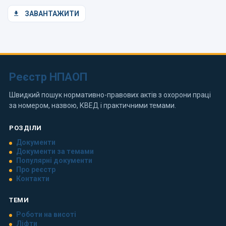
ЗАВАНТАЖИТИ
Реєстр НПАОП
Швидкий пошук нормативно-правових актів з охорони праці
за номером, назвою, КВЕД і практичними темами.
РОЗДІЛИ
Документи
Документи за темами
Популярні документи
Про реєстр
Контакти
ТЕМИ
Роботи на висоті
Ліфти