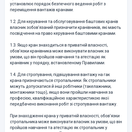
установлює порядок безпечного ведення робіт з
переміщення вантажів кранами.
1.2. Для керування та обслуговування баштових кранів
власник зобов’язаний призначити кранівників, які мають
посвідчення на право керування баштовими кранами.
1.3. Якщо кран знаходиться в приватній власності,
обов’язки кранівника може виконувати власник за
умови, що він пройшов навчання та атестацію як
кранівник у порядку, встановленому Правилами.
1.4. Для стропування, підвішування вантажу на гак
крана призначаються стропальники. Як стропальники
можуть допускатися й інші робітники (такелажники,
монтажники тощо), якщо вони пройшли навчання за
професією, кваліфікаційною характеристикою якої
передбачено виконання робіт зі стропування вантажу.
При знаходженні крана у приватній власності, обов’язки
стропальника може виконувати власник за умови, що він
пройшов навчання та атестацію як стропальник у