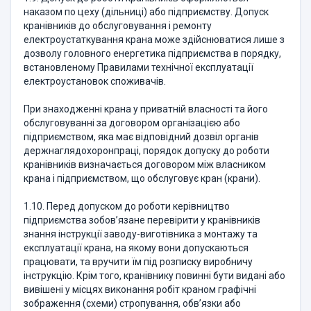
наказом по цеху (дільниці) або підприємству. Допуск
кранівників до обслуговування і ремонту
електроустаткування крана може здійснюватися лише з
дозволу головного енергетика підприємства в порядку,
встановленому Правилами технічної експлуатації
електроустановок споживачів.
При знаходженні крана у приватній власності та його
обслуговуванні за договором організацією або
підприємством, яка має відповідний дозвіл органів
держнаглядохоронпраці, порядок допуску до роботи
кранівників визначається договором між власником
крана і підприємством, що обслуговує кран (крани).
1.10. Перед допуском до роботи керівництво
підприємства зобов’язане перевірити у кранівників
знання інструкції заводу-виготівника з монтажу та
експлуатації крана, на якому вони допускаються
працювати, та вручити їм під розписку виробничу
інструкцію. Крім того, кранівнику повинні бути видані або
вивішені у місцях виконання робіт краном графічні
зображення (схеми) стропування, обв’язки або