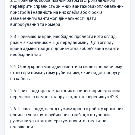
2.2. Кранівник зобов’язаний разом зі стропальником
перевірити справність знімних вантажозахоплювальних
пристроїв і наявність на них клейм або бірок із
зазначенням вантажопідіймальності, дати
випробування та номера.
2.3. Приймаючи кран, необхідно провести його огляд
разом з кранівником, що передає зміну. Для огляду
крана адміністрація підприємства зобов’язана надати
необхідний час.
2.4. Огляд крана має здійснюватися лише в неробочому
стані і при вимкнутому рубильнику, який подає напругу
на кабель.
2.5. При огляді крана кранівник повинен користуватися
переносною лампою напругою, що не перевищує 42 В.
2.6. Після огляду, перед пуском крана в роботу кранівник
повинен увімкнути рубильник в кабіні, а штурвали і
рукоятки усіх контролерів установити в нульове
положення.