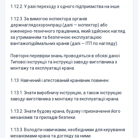
1.12.2. У разі переходу з одного підприємства на інше.
1.12.3. За вимогою інспектора органів
держнаглядохоронпраці (далі — інспектор) або
інженерно-технічного працівника, який здійснює нагляд
за утриманням та безпечною експлуатацією
вантажопідіймальних кранів (далі — ІТП по нагляду).
Повторні перевірки знань проводяться в обсязі даної
Типової інструкції та інструкції заводу-виготівника з
монтажу та експлуатації крана.
1.13. Навчений і атестований кранівник повинен:
1.13.1. Знати виробничу інструкцію, а також інструкцію
заводу-виготівника з монтажу та експлуатації крана.
1.13.2. Знати будову крана, будову і призначення його
механізмів та приладів безпеки.
1.13.3. Володіти навичками, необхідними для керування
механізмами крана та догляду за ними.