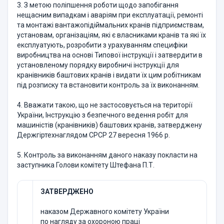
3. З метою поліпшення роботи щодо запобігання
нещасним випадкам і аваріям при експлуатації, ремонті
та монтажі вантажопідіймальних кранів підприємствам,
установам, організаціям, які є власниками кранів та які їх
експлуатують, розробити з урахуванням специфіки
виробництва на основі Типової інструкції і затвердити в
установленому порядку виробничі інструкції для
кранівників баштових кранів і видати їх цим робітникам
під розписку та встановити контроль за їх виконанням.
4. Вважати такою, що не застосовується на території
України, Інструкцію з безпечного ведення робіт для
машиністів (кранівників) баштових кранів, затверджену
Держгіртехнаглядом СРСР 27 вересня 1966 р.
5. Контроль за виконанням даного наказу покласти на
заступника Голови комітету Штефана П.Т.
ЗАТВЕРДЖЕНО
наказом Державного комітету України
по нагляду за охороною праці