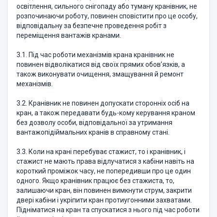
освітлення, сильного снігопаду або туману кранівник, не
розпочинаючи роботу, повинен сповістити про це особу,
відповідальну за безпечне проведення робіт з
переміщення вантажів кранами.
3.1. Під час роботи механізмів крана кранівник не
повинен відволікатися від своїх прямих обов’язків, а
також виконувати очищення, змащування й ремонт
механізмів.
3.2. Кранівник не повинен допускати сторонніх осіб на
кран, а також передавати будь-кому керування краном
без дозволу особи, відповідальної за утримання
вантажопідіймальних кранів в справному стані.
3.3. Коли на крані перебуває стажист, то і кранівник, і
стажист не мають права відлучатися з кабіни навіть на
короткий проміжок часу, не попередивши про це один
одного. Якщо кранівник працює без стажиста, то,
залишаючи кран, він повинен вимкнути струм, закрити
двері кабіни і укріпити кран протиугонними захватами.
Підніматися на кран та спускатися з нього під час роботи