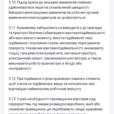
3.10. Підхід крана до кінцевих вимикачів повинен
здійснюватися лише на сповільненій швидкості.
Використання кінцевих вимикачів як робочих органів
вимкнення електродвигунів не дозволяється.
3.11. Кранівнику забороняється виводити з дії прилади
та пристрої безпеки (обмежувачі вантажопідіймальності
або вантажного моменту, висоти підіймання гака,
підіймання і опускання стріли, механізму пересування,
повороту; покажчик вантажопідіймальності, анемометр
тощо), гальмові електромагніти, сигнальні пристрої,
електричний захист, заклинювати контактори, а також
виконувати роботу краном при їх бездії або
несправності.
3.12. При підійманні стріли кранівник повинен стежити,
щоб стріла не підіймалась вище за положення, яке
відповідає найменшому робочому вильоту.
3.13. У разі необхідності переміщення вантажів над
перекриттям, під якими розміщені виробничі, жилі або
службові приміщення, де перебувають люди, кранівник