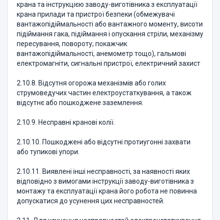
крана та інструкцією заводу-виготівника з експлуатації
крана прилади та пристрої безпеки (обмежувачі
вантажопідіймальності або вантажного моменту, висоти
підіймання гака, підіймання і опускання стріли, механізму
пересування, повороту; покажчик
вантажопідіймальності, анемометр тощо), гальмові
електромагніти, сигнальні пристрої, електричний захист
2.10.8. Відсутня огорожа механізмів або голих
струмоведучих частин електроустаткування, а також
відсутнє або пошкоджене заземлення.
2.10.9. Несправні кранові колії.
2.10.10. Пошкоджені або відсутні протиугонні захвати
або тупикові упори.
2.10.11. Виявлені інші несправності, за наявності яких
відповідно з вимогами інструкції заводу-виготівника з
монтажу та експлуатації крана його робота не повинна
допускатися до усунення цих несправностей.