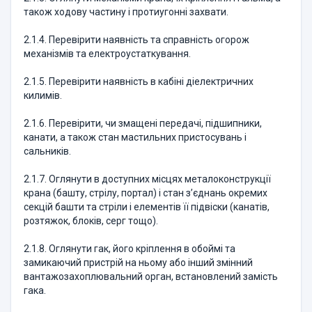
також ходову частину і протиугонні захвати.
2.1.4. Перевірити наявність та справність огорож
механізмів та електроустаткування.
2.1.5. Перевірити наявність в кабіні діелектричних
килимів.
2.1.6. Перевірити, чи змащені передачі, підшипники,
канати, а також стан мастильних пристосувань і
сальників.
2.1.7. Оглянути в доступних місцях металоконструкції
крана (башту, стрілу, портал) і стан з’єднань окремих
секцій башти та стріли і елементів її підвіски (канатів,
розтяжок, блоків, серг тощо).
2.1.8. Оглянути гак, його кріплення в обоймі та
замикаючий пристрій на ньому або інший змінний
вантажозахоплювальний орган, встановлений замість
гака.