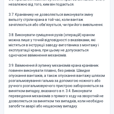
незалежно від того, ким він подається.
3.7. Кранівнику не дозволяється виконувати зміну
вильоту стріли крана в той час, коли вантаж
зачіплюється або обв’язується, чи при його вивільненні.
3.8. Виконувати суміщення рухів (операцій) краном
можна лише у точній відповідності з вказівками, які
містяться в інструкції заводу-виготівника з монтажу і
експлуатації крана, при цьому не допускається
одночасне ввімкнення механізмів.
3.9. Ввімкнення й зупинку механізмів крана кранівник
повинен виконувати плавно, без ривків. Швидке
опускання вантажів, а також опускання вантажу шляхом
розгальмовування гальма за допомогою ножного або
ручного розгальмовуючого пристрою забороняється за
винятком випадку, вказаного в п. 3.4. Виконувати
переведення механізмів з прямого ходу на зворотній не
дозволяється за винятком тих випадків, коли необхідно
запобігти аварії або нещасному випадку.