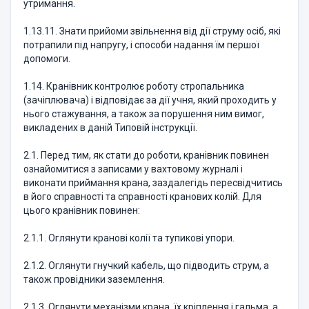
утримання.
1.13.11. Знати прийоми звільнення від дії струму осіб, які
потрапили під напругу, і способи надання їм першої
допомоги.
1.14. Кранівник контролює роботу стропальника
(зачіплювача) і відповідає за дії учня, який проходить у
нього стажування, а також за порушення ним вимог,
викладених в даній Типовій інструкції.
2.1. Перед тим, як стати до роботи, кранівник повинен
ознайомитися з записами у вахтовому журналі і
виконати приймання крана, заздалегідь пересвідчитись
в його справності та справності кранових колій. Для
цього кранівник повинен:
2.1.1. Оглянути кранові колії та тупикові упори.
2.1.2. Оглянути гнучкий кабель, що підводить струм, а
також провідники заземлення.
2.1.3. Оглянути механізми крана, їх кріплення і гальма, а