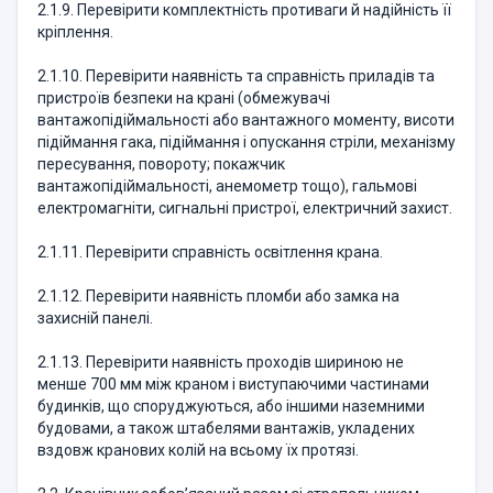
2.1.9. Перевірити комплектність противаги й надійність її
кріплення.
2.1.10. Перевірити наявність та справність приладів та
пристроїв безпеки на крані (обмежувачі
вантажопідіймальності або вантажного моменту, висоти
підіймання гака, підіймання і опускання стріли, механізму
пересування, повороту; покажчик
вантажопідіймальності, анемометр тощо), гальмові
електромагніти, сигнальні пристрої, електричний захист.
2.1.11. Перевірити справність освітлення крана.
2.1.12. Перевірити наявність пломби або замка на
захисній панелі.
2.1.13. Перевірити наявність проходів шириною не
менше 700 мм між краном і виступаючими частинами
будинків, що споруджуються, або іншими наземними
будовами, а також штабелями вантажів, укладених
вздовж кранових колій на всьому їх протязі.