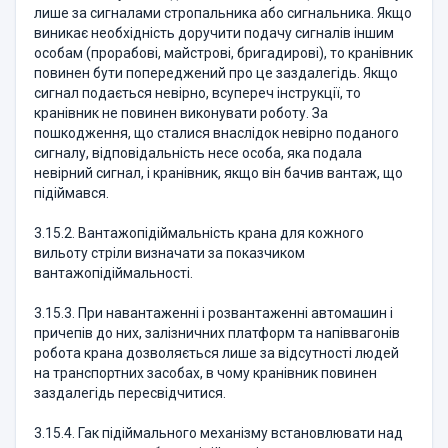
лише за сигналами стропальника або сигнальника. Якщо
виникає необхідність доручити подачу сигналів іншим
особам (прорабові, майстрові, бригадирові), то кранівник
повинен бути попереджений про це заздалегідь. Якщо
сигнал подається невірно, всупереч інструкції, то
кранівник не повинен виконувати роботу. За
пошкодження, що сталися внаслідок невірно поданого
сигналу, відповідальність несе особа, яка подала
невірний сигнал, і кранівник, якщо він бачив вантаж, що
підіймався.
3.15.2. Вантажопідіймальність крана для кожного
вильоту стріли визначати за показчиком
вантажопідіймальності.
3.15.3. При навантаженні і розвантаженні автомашин і
причепів до них, залізничних платформ та напіввагонів
робота крана дозволяється лише за відсутності людей
на транспортних засобах, в чому кранівник повинен
заздалегідь пересвідчитися.
3.15.4. Гак підіймального механізму встановлювати над