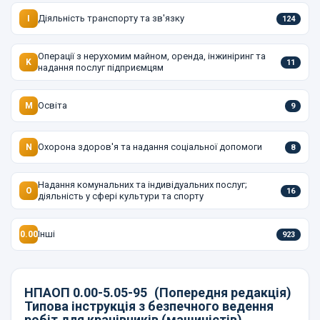
Діяльність транспорту та зв'язку
I
124
Операції з нерухомим майном, оренда, інжиніринг та
K
11
надання послуг підприємцям
Освіта
M
9
Охорона здоров'я та надання соціальної допомоги
N
8
Надання комунальних та індивідуальних послуг;
O
16
діяльність у сфері культури та спорту
Інші
0.00
923
НПАОП 0.00-5.05-95
(Попередня редакція)
Типова інструкція з безпечного ведення
робіт для кранівників (машиністів)