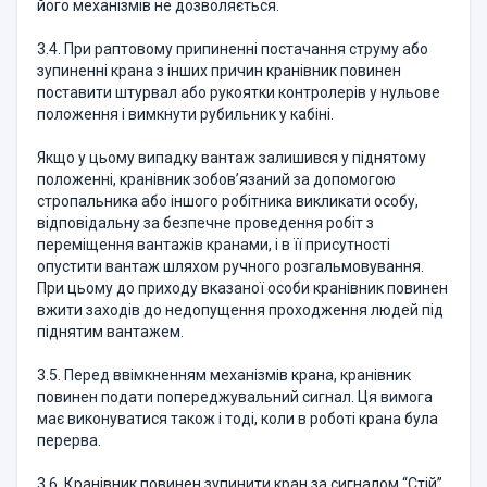
його механізмів не дозволяється.
3.4. При раптовому припиненні постачання струму або
зупиненні крана з інших причин кранівник повинен
поставити штурвал або рукоятки контролерів у нульове
положення і вимкнути рубильник у кабіні.
Якщо у цьому випадку вантаж залишився у піднятому
положенні, кранівник зобов’язаний за допомогою
стропальника або іншого робітника викликати особу,
відповідальну за безпечне проведення робіт з
переміщення вантажів кранами, і в її присутності
опустити вантаж шляхом ручного розгальмовування.
При цьому до приходу вказаної особи кранівник повинен
вжити заходів до недопущення проходження людей під
піднятим вантажем.
3.5. Перед ввімкненням механізмів крана, кранівник
повинен подати попереджувальний сигнал. Ця вимога
має виконуватися також і тоді, коли в роботі крана була
перерва.
3.6. Кранівник повинен зупинити кран за сигналом “Стій”,