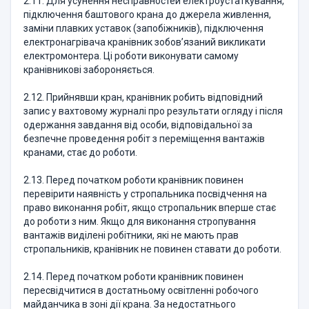
2.11. Для усунення несправностей електроустаткування,
підключення баштового крана до джерела живлення,
заміни плавких уставок (запобіжників), підключення
електронагрівача кранівник зобов’язаний викликати
електромонтера. Ці роботи виконувати самому
кранівникові забороняється.
2.12. Прийнявши кран, кранівник робить відповідний
запис у вахтовому журналі про результати огляду і після
одержання завдання від особи, відповідальної за
безпечне проведення робіт з переміщення вантажів
кранами, стає до роботи.
2.13. Перед початком роботи кранівник повинен
перевірити наявність у стропальника посвідчення на
право виконання робіт, якщо стропальник вперше стає
до роботи з ним. Якщо для виконання стропування
вантажів виділені робітники, які не мають прав
стропальників, кранівник не повинен ставати до роботи.
2.14. Перед початком роботи кранівник повинен
пересвідчитися в достатньому освітленні робочого
майданчика в зоні дії крана. За недостатнього