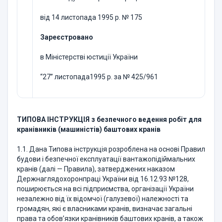
від 14 листопада 1995 р. № 175
Зареєстровано
в Міністерстві юстиції України
“27” листопада1995 р. за № 425/961
ТИПОВА ІНСТРУКЦІЯ з безпечного ведення робіт для
кранівників (машиністів) баштових кранів
1.1. Дана Типова інструкція розроблена на основі Правил
будови і безпечної експлуатації вантажопідіймальних
кранів (далі — Правила), затверджених наказом
Держнаглядохоронпраці України від 16.12.93 №128,
поширюється на всі підприємства, організації України
незалежно від їх відомчої (галузевої) належності та
громадян, які є власниками кранів, визначає загальні
права та обов’язки кранівників баштових кранів, а також