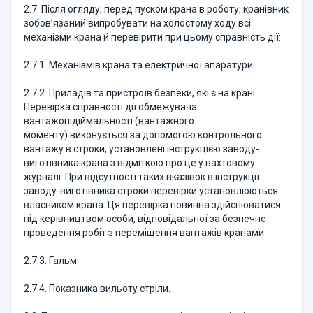
2.7. Після огляду, перед пуском крана в роботу, кранівник
зобов’язаний випробувати на холостому ходу всі
механізми крана й перевірити при цьому справність дії:
2.7.1. Механізмів крана та електричної апаратури.
2.7.2. Приладів та пристроїв безпеки, які є на крані.
Перевірка справності дії обмежувача
вантажопідіймальності (вантажного
моменту) виконується за допомогою контрольного
вантажу в строки, установлені інструкцією заводу-
виготівника крана з відміткою про це у вахтовому
журналі. При відсутності таких вказівок в інструкції
заводу-виготівника строки перевірки установлюються
власником крана. Ця перевірка повинна здійснюватися
під керівництвом особи, відповідальної за безпечне
проведення робіт з переміщення вантажів кранами.
2.7.3. Гальм.
2.7.4. Показника вильоту стріли.