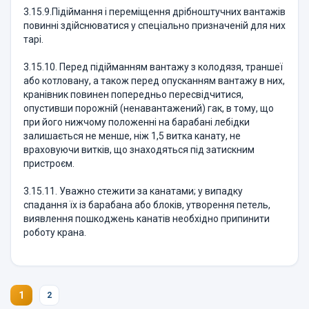
3.15.9.Підіймання і переміщення дрібноштучних вантажів
повинні здійснюватися у спеціально призначеній для них
тарі.
3.15.10. Перед підійманням вантажу з колодязя, траншеї
або котловану, а також перед опусканням вантажу в них,
кранівник повинен попередньо пересвідчитися,
опустивши порожній (ненавантажений) гак, в тому, що
при його нижчому положенні на барабані лебідки
залишається не менше, ніж 1,5 витка канату, не
враховуючи витків, що знаходяться під затискним
пристроєм.
3.15.11. Уважно стежити за канатами; у випадку
спадання їх із барабана або блоків, утворення петель,
виявлення пошкоджень канатів необхідно припинити
роботу крана.
1
2