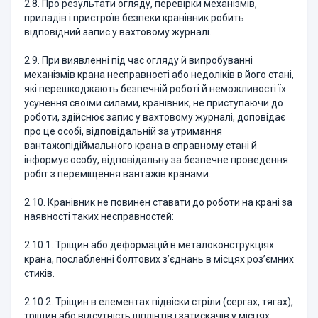
2.8. Про результати огляду, перевірки механізмів,
приладів і пристроїв безпеки кранівник робить
відповідний запис у вахтовому журналі.
2.9. При виявленні під час огляду й випробуванні
механізмів крана несправності або недоліків в його стані,
які перешкоджають безпечній роботі й неможливості їх
усунення своїми силами, кранівник, не приступаючи до
роботи, здійснює запис у вахтовому журналі, доповідає
про це особі, відповідальній за утримання
вантажопідіймального крана в справному стані й
інформує особу, відповідальну за безпечне проведення
робіт з переміщення вантажів кранами.
2.10. Кранівник не повинен ставати до роботи на крані за
наявності таких несправностей:
2.10.1. Тріщин або деформацій в металоконструкціях
крана, послабленні болтових з’єднань в місцях роз’ємних
стиків.
2.10.2. Тріщин в елементах підвіски стріли (сергах, тягах),
тріщин або відсутність шплінтів і затискачів у місцях