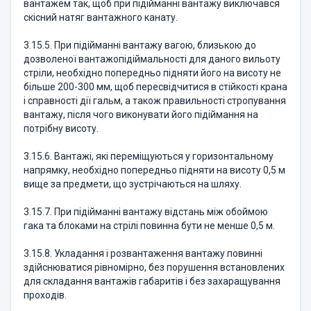
вантажем так, щоб при підійманні вантажу виключався
скісний натяг вантажного канату.
3.15.5. При підійманні вантажу вагою, близькою до
дозволеної вантажопідіймальності для даного вильоту
стріли, необхідно попередньо підняти його на висоту не
більше 200-300 мм, щоб пересвідчитися в стійкості крана
і справності дії гальм, а також правильності стропування
вантажу, після чого виконувати його підіймання на
потрібну висоту.
3.15.6. Вантажі, які переміщуються у горизонтальному
напрямку, необхідно попередньо підняти на висоту 0,5 м
вище за предмети, що зустрічаються на шляху.
3.15.7. При підійманні вантажу відстань між обоймою
гака та блоками на стрілі повинна бути не менше 0,5 м.
3.15.8. Укладання і розвантаження вантажу повинні
здійснюватися рівномірно, без порушення встановлених
для складання вантажів габаритів і без захаращування
проходів.