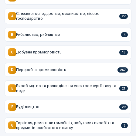
Сільське господарство, мисливство, лісове
A
27
господарство
Рибальство, рибництво
B
4
Добувна промисловість
C
15
Переробна промисловість
D
267
Виробництво та розподілення електроенергії, газу та
E
21
води
Будівництво
F
29
Торгівля; ремонт автомобілів, побутових виробів та
G
3
предметів особистого вжитку