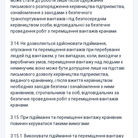
може стати до роботи лише після одержання
письмового розпорядження керівництва підприємства,
ознайомлення з заходами з безпечного
транспортування вантажів і під безпосереднім
керівництвом особи, відповідальної за безпечне
проведення робіт з переміщення вантажів кранами.
3.14. Не дозволяється здійснювати підіймання,
опускання та переміщення вантажів при перебуванні
людей під вантажем; у тих випадках, коли, виходячи з
виробничих умов, переміщення вантажу над людьми є
неминучим, воно може бути допущене лише на підставі
письмового дозволу керівництва підприємства,
виданого кранівнику, і після вжиття керівництвом
необхідних заходів безпеки і ознайомлення з ними
кранівників, стропальників та осіб, відповідальних за
безпечне проведення робіт з переміщення вантажів
кранами.
3.15. При підійманні та переміщенні вантажу кранівник
повинен керуватися такими вимогами:
3.15.1. Виконувати підіймання та переміщення вантажу