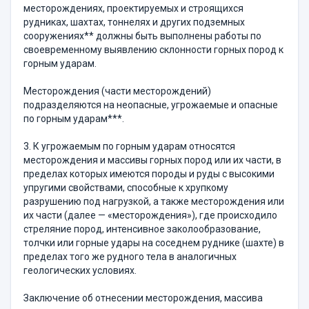
месторождениях, проектируемых и строящихся
рудниках, шахтах, тоннелях и других подземных
сооружениях** должны быть выполнены работы по
своевременному выявлению склонности горных пород к
горным ударам.
Месторождения (части месторождений)
подразделяются на неопасные, угрожаемые и опасные
по горным ударам***.
3. К угрожаемым по горным ударам относятся
месторождения и массивы горных пород или их части, в
пределах которых имеются породы и руды с высокими
упругими свойствами, способные к хрупкому
разрушению под нагрузкой, а также месторождения или
их части (далее — «месторождения»), где происходило
стреляние пород, интенсивное заколообразование,
толчки или горные удары на соседнем руднике (шахте) в
пределах того же рудного тела в аналогичных
геологических условиях.
Заключение об отнесении месторождения, массива