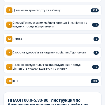
Діяльність транспорту та зв'язку
I
124
Операції з нерухомим майном, оренда, інжиніринг та
K
11
надання послуг підприємцям
Освіта
M
9
Охорона здоров'я та надання соціальної допомоги
N
8
Надання комунальних та індивідуальних послуг;
O
16
діяльність у сфері культури та спорту
Інші
0.00
923
НПАОП 00.0-5.33-80
Инструкция по
безопасному ведению горных работ на