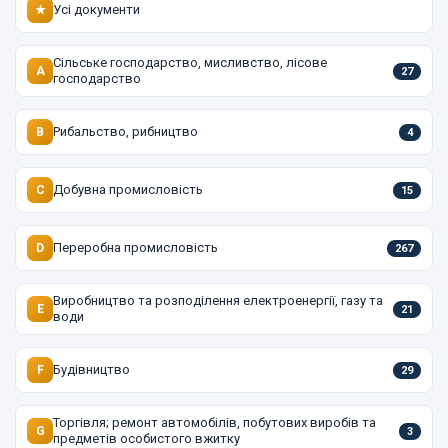
Усі документи
★
Сільське господарство, мисливство, лісове
A
27
господарство
Рибальство, рибництво
B
4
Добувна промисловість
C
15
Переробна промисловість
D
267
Виробництво та розподілення електроенергії, газу та
E
21
води
Будівництво
F
29
Торгівля; ремонт автомобілів, побутових виробів та
G
3
предметів особистого вжитку