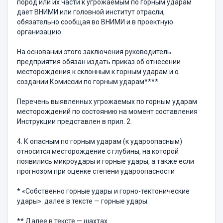
пород или их части к угрожаемым по горным ударам
дает ВНИМИ или головной институт отрасли,
обязательно сообщая во ВНИМИ и в проектную
организацию.
На основании этого заключения руководитель
предприятия обязан издать приказ об отнесении
месторождения к склонным к горным ударам и о
создании Комиссии по горным ударам****.
Перечень выявленных угрожаемых по горным ударам
месторождений по состоянию на момент составления
Инструкции представлен в прил. 2.
4. К опасным по горным ударам (к удароопасным)
относится месторождение с глубины, на которой
появились микроудары и горные удары, а также если
прогнозом при оценке степени удароопасности
* «Собственно горные удары и горно-тектонические
удары». далее в тексте — горные удары.
** Далее в тексте — шахтах.