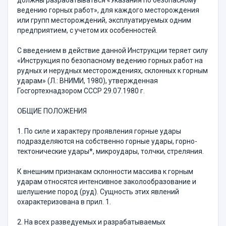
должны разрабатываться «Указания по безопасному
ведению горных работ», для каждого месторождения
или групп месторождений, эксплуатируемых одним
предприятием, с учетом их особенностей.
С введением в действие данной Инструкции теряет силу
«Инструкция по безопасному ведению горных работ на
рудных и нерудных месторождениях, склонных к горным
ударам» (Л.: ВНИМИ, 1980), утвержденная
Госгортехнадзором СССР 29.07.1980 г.
ОБЩИЕ ПОЛОЖЕНИЯ
1. По силе и характеру проявления горные удары
подразделяются на собственно горные удары, горно-
тектонические удары*, микроудары, толчки, стреляния.
К внешним признакам склонности массива к горным
ударам относятся интенсивное заколообразование и
шелушение пород (руд). Сущность этих явлений
охарактеризована в прил. 1.
2. На всех разведуемых и разрабатываемых