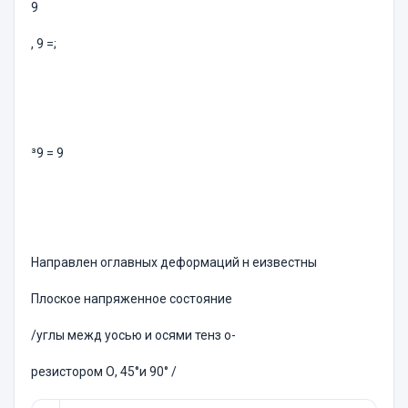
9
, 9 =;
³9 = 9
Направлен оглавных деформаций н еизвестны
Плоское напряженное состояние
/углы межд уосью и осями тенз о-
резистором О, 45°и 90° /