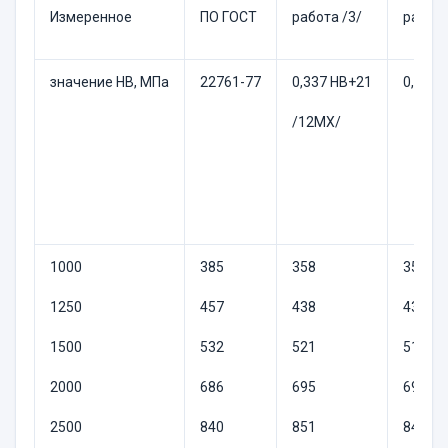
Измеренное
ПО ГОСТ
работа /3/
работа
значение НВ, МПа
22761-77
0,337 НВ+21
0,337 
/12МХ/
1000
385
358
354
1250
457
438
433
1500
532
521
517
2000
686
695
691
2500
840
851
847