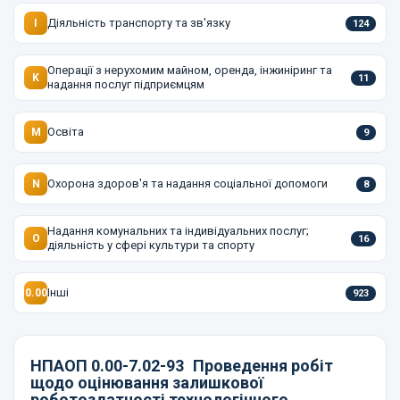
Діяльність транспорту та зв'язку
I
124
Операції з нерухомим майном, оренда, інжиніринг та
K
11
надання послуг підприємцям
Освіта
M
9
Охорона здоров'я та надання соціальної допомоги
N
8
Надання комунальних та індивідуальних послуг;
O
16
діяльність у сфері культури та спорту
Інші
0.00
923
НПАОП 0.00-7.02-93
Проведення робіт
щодо оцінювання залишкової
роботоздатності технологічного