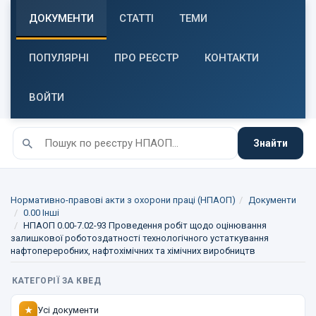
ДОКУМЕНТИ
СТАТТІ
ТЕМИ
ПОПУЛЯРНІ
ПРО РЕЄСТР
КОНТАКТИ
ВОЙТИ
Знайти
Нормативно-правові акти з охорони праці (НПАОП)
Документи
0.00 Інші
НПАОП 0.00-7.02-93 Проведення робіт щодо оцінювання
залишкової роботоздатності технологічного устаткування
нафтопереробних, нафтохімічних та хімічних виробництв
КАТЕГОРІЇ ЗА КВЕД
Усі документи
★