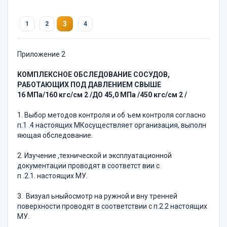
3
1
2
4
Приложение 2
КОМПЛЕКСНОЕ ОБСЛЕДОВАНИЕ СОСУДО
В
,
РАБОТАЮЩИХ ПОД ДАВЛЕНИЕМ СВЫШЕ
16
МПа
/160
кгс/см
2
/
ДО 45,0 МПа /450
кгс/см
2
/
1. Выбор методов контроля и об ъем контроля согласно
п.1 .4 настоящих МКосуществляет организация, выполн
яющая обследование.
2. Изучение ,технической и эксплуатационной
документации проводят в соответст вии с
п .2.1. настоящих МУ.
3. Визуал ьныйосмотр на ружной и вну тренней
поверхности проводят в соответствии с п.2.2 настоящих
МУ.