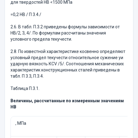
для твердостей НВ <1500 МПа
=0,2 НВ / П 3.4./
2.6. В табл. П.3.2 приведены формулы зависимости от
НВ/2, 3, 4/. По формулам рассчитаны значения
условного предела текучести.
2.8. По известной характеристике косвенно определяют
условный предел текучести относительное сужение yи
ударную вязкость КСV /5/. Соотношения механических
характеристик конструкционных сталей приведены в
табл. П 3.3, П.3.4.
Таблица П.3.1.
Величины, рассчитанные по измеренным значениям
НВ
, МПа