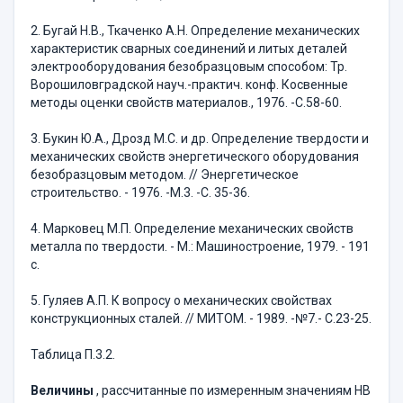
2. Бугай Н.В., Ткаченко А.Н. Определение механических
характеристик сварных соединений и литых деталей
электрооборудования безобразцовым способом: Тр.
Ворошиловградской науч.-практич. конф. Косвенные
методы оценки свойств материалов., 1976. -С.58-60.
3. Букин Ю.А., Дрозд М.С. и др. Определение твердости и
механических свойств энергетического оборудования
безобразцовым методом. // Энергетическое
строительство. - 1976. -М.3. -С. 35-36.
4. Марковец М.П. Определение механических свойств
металла по твердости. - М.: Машиностроение, 1979. - 191
с.
5. Гуляев А.П. К вопросу о механических свойствах
конструкционных сталей. // МИТОМ. - 1989. -№7.- С.23-25.
Таблица П.3.2.
Величины
, рассчитанные по измеренным значениям НВ