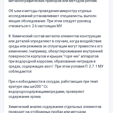
металлографических приборов или методом реплик.
Об ъем и методы проведения микростру ктурных
исследований устанавливают специалисты, выполн
яющие обследование. При этом следует руковод
ствоваться п. 2.6 настоящих МУ.
8. Химический состав металла элементов конструкции
или деталей определяют в случаях, когда воздействие
среды или режимов эк сплуатации могут привести к его
изменению /например, обезуглероживание внутренней
поверхности корпусов и крышек "горя чих" аппаратов
при водородной коррозии, образование нитридов в
средах, содержащих азот/. При этом условия П. 2.7 .1 МУ
соблюдаются.
При н еобходимости в сосудах, работающих при темп
ературе свы ше200 ° Сс
водородосодержащимисредами, проверяют
содержание хрома.
Химический анализ содержания отдельных элементов
проводят на отобранных пробах или методом