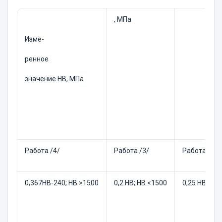
, МПа
Изме-
ренное
значение НВ, МПа
Работа /4/
Работа /3/
Работа /2/
0,367НВ-240; НВ >1500
0,2 НВ; НВ <1500
0,25 НВ- 19