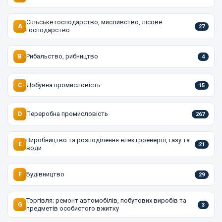
Сільське господарство, мисливство, лісове
A
27
господарство
Рибальство, рибництво
B
4
Добувна промисловість
C
15
Переробна промисловість
D
267
Виробництво та розподілення електроенергії, газу та
E
21
води
Будівництво
F
29
Торгівля; ремонт автомобілів, побутових виробів та
G
3
предметів особистого вжитку