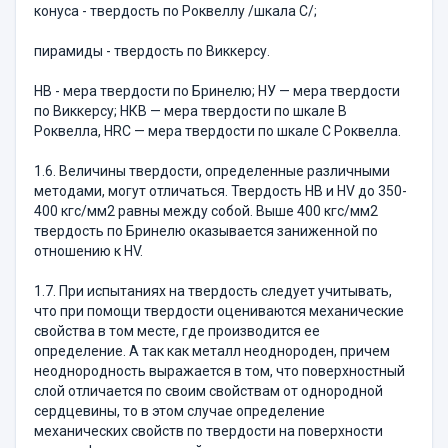
конуса - твердость по Роквеллу /шкала С/;
пирамиды - твердость по Виккерсу.
НВ - мера твердости по Бринелю; НУ — мера твердости
по Виккерсу; НКВ — мера твердости по шкале В
Роквелла, НRC — мера твердости по шкале С Роквелла.
1.6. Величины твердости, определенные различными
методами, могут отличаться. Твердость НВ и НV до 350-
400 кгс/мм2 равны между собой. Выше 400 кгс/мм2
твердость по Бринелю оказывается заниженной по
отношению к НV.
1.7. При испытаниях на твердость следует учитывать,
что при помощи твердости оцениваются механические
свойства в том месте, где производится ее
определение. А так как металл неоднороден, причем
неоднородность выражается в том, что поверхностный
слой отличается по своим свойствам от однородной
сердцевины, то в этом случае определение
механических свойств по твердости на поверхности