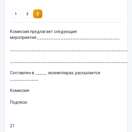
3
1
2
Комиссия предлагает следующие
мероприятия:___________________________________
___________________________________________________
___________________________________________________
Составлен в _____ экземплярах, рассылается
____________
Комиссия
Подписи:
21