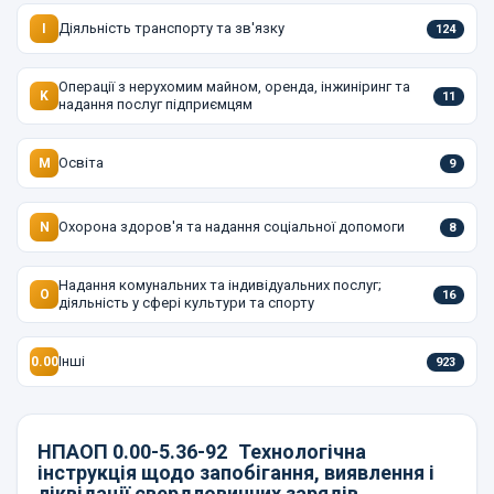
Діяльність транспорту та зв'язку
I
124
Операції з нерухомим майном, оренда, інжиніринг та
K
11
надання послуг підприємцям
Освіта
M
9
Охорона здоров'я та надання соціальної допомоги
N
8
Надання комунальних та індивідуальних послуг;
O
16
діяльність у сфері культури та спорту
Інші
0.00
923
НПАОП 0.00-5.36-92
Технологічна
інструкція щодо запобігання, виявлення і
ліквідації свердловинних зарядів