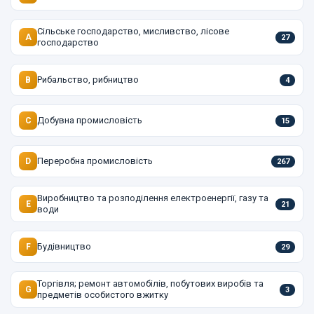
Сільське господарство, мисливство, лісове
A
27
господарство
Рибальство, рибництво
B
4
Добувна промисловість
C
15
Переробна промисловість
D
267
Виробництво та розподілення електроенергії, газу та
E
21
води
Будівництво
F
29
Торгівля; ремонт автомобілів, побутових виробів та
G
3
предметів особистого вжитку