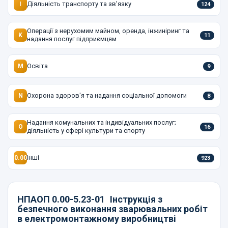
Діяльність транспорту та зв'язку
I
124
Операції з нерухомим майном, оренда, інжиніринг та
K
11
надання послуг підприємцям
Освіта
M
9
Охорона здоров'я та надання соціальної допомоги
N
8
Надання комунальних та індивідуальних послуг;
O
16
діяльність у сфері культури та спорту
Інші
0.00
923
НПАОП 0.00-5.23-01
Інструкція з
безпечного виконання зварювальних робіт
в електромонтажному виробництві