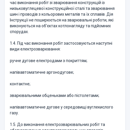
час виконання робіт зі зварювання конструкцій із
низьковуглецевої конструкційної сталі та зварювання
шин і проводів з кольорових металів та їх сплавів. Дія
Інструкції не поширюється на зварювальні роботи, які
виконуються на об'єктах котлонагляду та підйомних
спорудах.
1.4. Під час виконання робіт застосовуються наступні
види електрозварювання:
ручне дугове електродами з покриттям;
напівавтоматичне аргонодугове;
контактне;
зварювальними обценьками або пістолетами;
напівавтоматичне дугове у середовищі вуглекислого
газу.
1.5. До виконання електрозварювальних робіт та