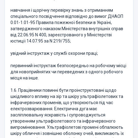
навчання і щорічну перевірку знань з отриманням
спеціального посвідчення відповідно до вимог ДНАОП
0.01-1.01-95 Правила пожежної безпеки в Україні,
затвердженого наказом Міністерства внутрішніх справ
від 22.06.95 N 400, зареєстрованого у Міністерстві
юстиції 14.07.95 за N 219/755;
увідний інструктаж у службі охорони праці;
первинний інструктаж безпосередньо на робочому місці
для новоприйнятих чи переведених з одного робочого
місця на інше.
1.6. Працівники повинні бути проінструктовані щодо
шкідливого впливу на зір та шкіру ультрафіолетових та
інфрачервоних променів, що утворюються під час
електрозварювання. Електрична дуга має
засліплювальну яскравість і супроводжується
утворенням ультрафіолетового та інфрачервоного
випромінювання. Ультрафіолетові промені обпалюють
шкіру обличчя і зовнішню оболонку очей, викликають їх