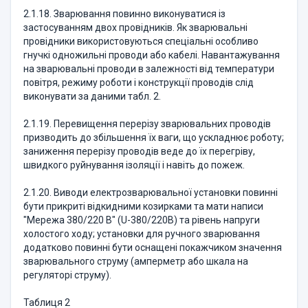
2.1.18. Зварювання повинно виконуватися із
застосуванням двох провідників. Як зварювальні
провідники використовуються спеціальні особливо
гнучкі одножильні проводи або кабелі. Навантажування
на зварювальні проводи в залежності від температури
повітря, режиму роботи і конструкції проводів слід
виконувати за даними табл. 2.
2.1.19. Перевищення перерізу зварювальних проводів
призводить до збільшення їх ваги, що ускладнює роботу;
заниження перерізу проводів веде до їх перегріву,
швидкого руйнування ізоляції і навіть до пожеж.
2.1.20. Виводи електрозварювальної установки повинні
бути прикриті відкидними козирками та мати написи
"Мережа 380/220 В" (U-380/220B) та рівень напруги
холостого ходу; установки для ручного зварювання
додатково повинні бути оснащені покажчиком значення
зварювального струму (амперметр або шкала на
регуляторі струму).
Таблиця 2