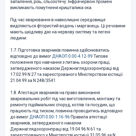
запалення, різь, сльозотечу. Інфрачервоні промені
викликають помутніння кришталика ока.
Під час зварювання в навколишнє середовище
виділяються фтористий водень і марганець. Ці речовини
мають шкідливу дію на нервову систему та легені
людини.
1.7. Підготовка зварників повинна здійснюватись
відповідно до вимог
ДНАОП 0.00-4.12-99
Типове
положення про навчання з питань охорони праці,
затвердженого наказом Держнаглядохоронпраці від
17.02.99 N 27 та зареєстрованого Міністерством юстиції
21.04.99 за N 248/3541.
1.8. Атестація зварників на право виконання
зварювальних робіт під час виготовлення, монтажу та
ремонту підіймальних споруд, котлів та посудин, що
працюють під тиском, повинна проводитись відповідно
до вимог
ДНАОП 0.00-1.16-96
Правила атестації
зварників, затвердженого наказом
Держнаглядохоронпраці від 19.04.96 N 61 та
зареєстрованого у Міністерстві юстиції 31.05.96 за N