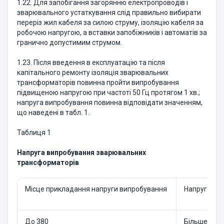
1.22. Для запобігання загорянню електропроводів і
зварювального устаткування слід правильно вибирати
переріз жил кабеля за силою струму, ізоляцію кабеля за
робочою напругою, а вставки запобіжників і автоматів за
гранично допустимим струмом.
1.23. Після введення в експлуатацію та після
капітального ремонту ізоляція зварювальних
трансформаторів повинна пройти випробування
підвищеною напругою при частоті 50 Гц протягом 1 хв.;
напруга випробування повинна відповідати значенням,
що наведені в табл. 1.
Таблиця 1
Напруга випробування зварювальних
трансформаторів
Місце прикладання напруги випробування
Напруга ви
До 380
Більше 380