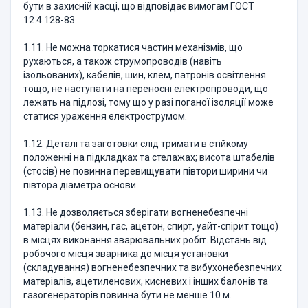
бути в захисній касці, що відповідає вимогам ГОСТ
12.4.128-83.
1.11. Не можна торкатися частин механізмів, що
рухаються, а також струмопроводів (навіть
ізольованих), кабелів, шин, клем, патронів освітлення
тощо, не наступати на переносні електропроводи, що
лежать на підлозі, тому що у разі поганої ізоляції може
статися ураження електрострумом.
1.12. Деталі та заготовки слід тримати в стійкому
положенні на підкладках та стелажах; висота штабелів
(стосів) не повинна перевищувати півтори ширини чи
півтора діаметра основи.
1.13. Не дозволяється зберігати вогненебезпечні
матеріали (бензин, гас, ацетон, спирт, уайт-спірит тощо)
в місцях виконання зварювальних робіт. Відстань від
робочого місця зварника до місця установки
(складування) вогненебезпечних та вибухонебезпечних
матеріалів, ацетиленових, кисневих і інших балонів та
газогенераторів повинна бути не менше 10 м.