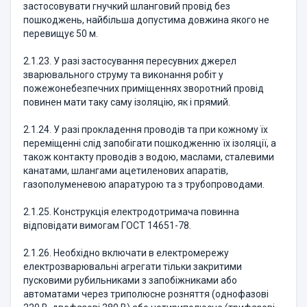
застосовувати гнучкий шланговий провід без
пошкоджень, найбільша допустима довжина якого не
перевищує 50 м.
2.1.23. У разі застосування пересувних джерел
зварювального струму та виконання робіт у
пожежонебезпечних приміщеннях зворотний провід
повинен мати таку саму ізоляцію, як і прямий.
2.1.24. У разі прокладення проводів та при кожному їх
переміщенні слід запобігати пошкодженню їх ізоляції, а
також контакту проводів з водою, маслами, сталевими
канатами, шлангами ацетиленових апаратів,
газополуменевою апаратурою та з трубопроводами.
2.1.25. Конструкція електродотримача повинна
відповідати вимогам ГОСТ 14651-78.
2.1.26. Необхідно включати в електромережу
електрозварювальні агрегати тільки закритими
пусковими рубильниками з запобіжниками або
автоматами через триполюсне розняття (однофазові