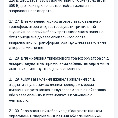
220 В, двофазові 380 В) або чотириполюсне (трифазові
380 В), до яких підключаються кабелі живлення
зварювального апарата.
2.1.27. Для живлення однофазового зварювального
трансформатора слід застосовувати трижильний
гнучкий шланговий кабель, третя жила якого повинна
бути приєднана до заземлювального болта
зварювального трансформатора і до шини заземлення
джерела живлення.
2.1.28. Для живлення трифазового трансформатора слід
використовувати чотирижильний кабель, четверта жила
якого використовується для заземлення.
2.1.29. Жилу заземлення джерела живлення слід
з'єднати з нульовим захисним проводом мережі
живлення в установках із глухозаземленою нейтраллю
або з заземленням в установках із ізольованою
нейтраллю.
2.1.30. Зварювальний кабель слід з'єднувати шляхом
опресування, зварювання, паяння або спеціальними