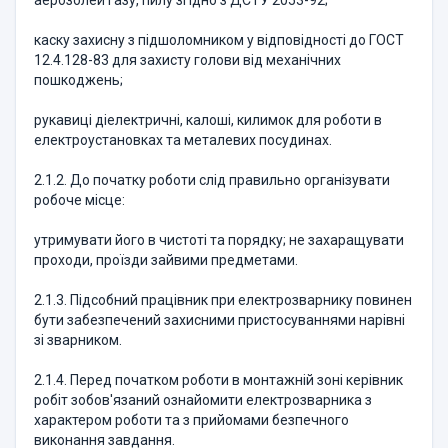
аерозолей газу, пилу згідно з ДСТУ 2053-92;
каску захисну з підшоломником у відповідності до ГОСТ
12.4.128-83 для захисту голови від механічних
пошкоджень;
рукавиці діелектричні, калоші, килимок для роботи в
електроустановках та металевих посудинах.
2.1.2. До початку роботи слід правильно організувати
робоче місце:
утримувати його в чистоті та порядку; не захаращувати
проходи, проїзди зайвими предметами.
2.1.3. Підсобний працівник при електрозварнику повинен
бути забезпечений захисними пристосуваннями нарівні
зі зварником.
2.1.4. Перед початком роботи в монтажній зоні керівник
робіт зобов'язаний ознайомити електрозварника з
характером роботи та з прийомами безпечного
виконання завдання.