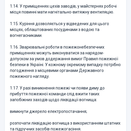
1.14. У приміщеннях цехів заводів, у майстернях робочі
місця повинні мати нагнітально-витяжну вентиляцію.
1.15. Куріння дозволяється у відведених для цього
місцях, облаштованих посудинами з водою та
вогнегасниками.
1.16. Зварювальні роботи в пожежонебезпечних
приміщеннях можуть виконуватися за нарядом-
допуском за умов додержання вимог Правил пожежної
безпеки в Україні. У кожному окремому випадку потрібно
погодження з місцевими органами Державного
пожежного нагляду.
1.17. У разі виникнення пожежі чи появи диму до
прибуття пожежної команди слід вжити таких
запобіжних заходів щодо ліквідації вогнища:
вимкнути джерело електропостачання;
розпочати ліквідацію вогнища з використанням штатних
та підручних засобів пожежогасіння.