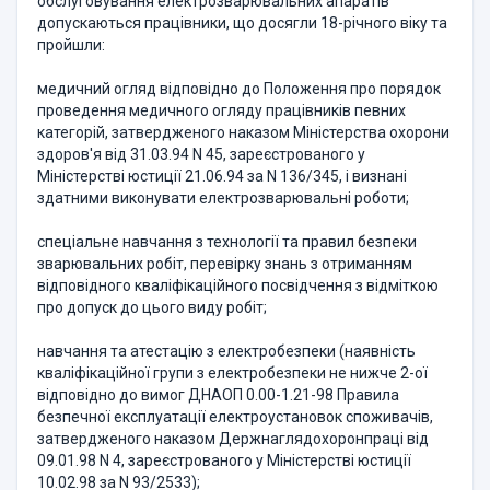
обслуговування електрозварювальних апаратів
допускаються працівники, що досягли 18-річного віку та
пройшли:
медичний огляд відповідно до Положення про порядок
проведення медичного огляду працівників певних
категорій, затвердженого наказом Міністерства охорони
здоров'я від 31.03.94 N 45, зареєстрованого у
Міністерстві юстиції 21.06.94 за N 136/345, і визнані
здатними виконувати електрозварювальні роботи;
спеціальне навчання з технології та правил безпеки
зварювальних робіт, перевірку знань з отриманням
відповідного кваліфікаційного посвідчення з відміткою
про допуск до цього виду робіт;
навчання та атестацію з електробезпеки (наявність
кваліфікаційної групи з електробезпеки не нижче 2-ої
відповідно до вимог ДНАОП 0.00-1.21-98 Правила
безпечної експлуатації електроустановок споживачів,
затвердженого наказом Держнаглядохоронпраці від
09.01.98 N 4, зареєстрованого у Міністерстві юстиції
10.02.98 за N 93/2533);