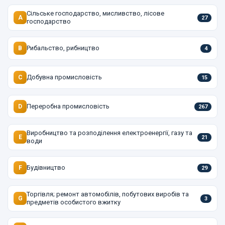
Сільське господарство, мисливство, лісове
A
27
господарство
Рибальство, рибництво
B
4
Добувна промисловість
C
15
Переробна промисловість
D
267
Виробництво та розподілення електроенергії, газу та
E
21
води
Будівництво
F
29
Торгівля; ремонт автомобілів, побутових виробів та
G
3
предметів особистого вжитку