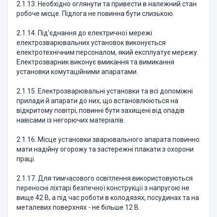
2.1.13. Необхідно оглянути та привести в належний стан
робоче місце. Підлога не повинна бути слизькою.
2.1.14. Під'єднання до електричної мережі
електрозварювальних установок виконується
електротехнічним персоналом, який експлуатує мережу.
Електрозварник виконує вмикання та вимикання
установки комутаційними апаратами.
2.1.15. Електрозварювальні установки та всі допоміжні
прилади й апарати до них, що встановлюються на
відкритому повітрі, повинні бути захищені від опадів
навісами із негорючих матеріалів.
2.1.16. Місце установки зварювального апарата повинно
мати надійну огорожу та застережні плакати з охорони
праці.
2.1.17. Для тимчасового освітлення використовуються
переносні ліхтарі безпечної конструкції з напругою не
вище 42 В, а під час роботи в колодязях, посудинах та на
металевих поверхнях - не більше 12 В.