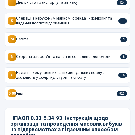
Діяльність транспорту та зв'язку
I
124
Операції з нерухомим майном, оренда, інжиніринг та
K
11
надання послуг підприємцям
Освіта
M
9
Охорона здоров'я та надання соціальної допомоги
N
8
Надання комунальних та індивідуальних послуг;
O
16
діяльність у сфері культури та спорту
Інші
0.00
923
НПАОП 0.00-5.34-93
Інструкція щодо
організації та проведення масових вибухів
на підприємствах з підземним способом