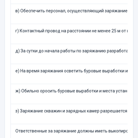
в) Обеспечить персонал, осуществляющий заряжание, изо
г) Контактный провод на расстоянии не менее 25 м от мес
д) За сутки до начала работы по заряжанию разработать и
е) На время заряжания осветить буровые выработки и мес
ж) Обильно оросить буровые выработки и места установки
з) Заряжание скважин и зарядных камер разрешается посл
Ответственные за заряжание должны иметь выкопировки про