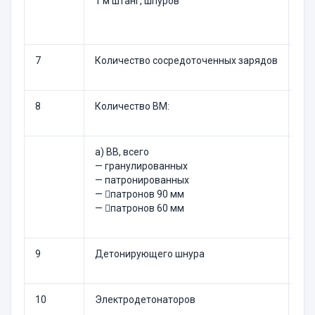
1 м штанг, шпуров
кг
кг
7
Количество сосредоточенных зарядов
шт
8
Количество ВМ:
а) ВВ, всего
кг
— гранулированных
кг
— патронированных
кг
— патронов 90 мм
кг
— патронов 60 мм
кг
9
Детонирующего шнура
м
10
Электродетонаторов
шт