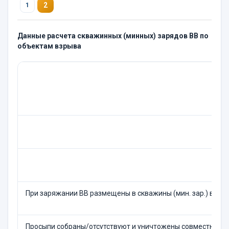
2
1
Данные расчета скважинных (минных) зарядов ВВ по
объектам взрыва
При заряжании ВВ размещены в скважины (мин. зар.) в ко
Просыпи собраны/отсутствуют и уничтожены совместно с 