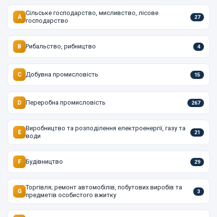
Сільське господарство, мисливство, лісове
A
27
господарство
Рибальство, рибництво
B
4
Добувна промисловість
C
15
Переробна промисловість
D
267
Виробництво та розподілення електроенергії, газу та
E
21
води
Будівництво
F
29
Торгівля; ремонт автомобілів, побутових виробів та
G
3
предметів особистого вжитку