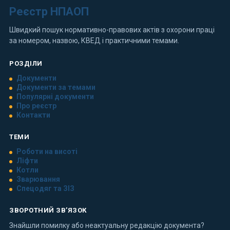
Реєстр НПАОП
Швидкий пошук нормативно-правових актів з охорони праці
за номером, назвою, КВЕД і практичними темами.
РОЗДІЛИ
Документи
Документи за темами
Популярні документи
Про реєстр
Контакти
ТЕМИ
Роботи на висоті
Ліфти
Котли
Зварювання
Спецодяг та ЗІЗ
ЗВОРОТНИЙ ЗВ’ЯЗОК
Знайшли помилку або неактуальну редакцію документа?