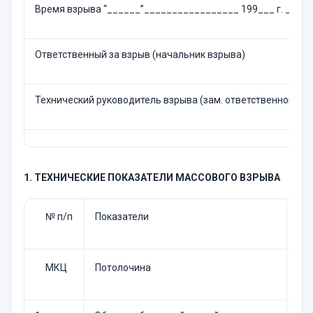
Время взрыва “______”_________________ 199___ г. _____
Ответственный за взрыв (начальник взрыва)
Технический руководитель взрыва (зам. ответственного за
1. ТЕХНИЧЕСКИЕ ПОКАЗАТЕЛИ МАССОВОГО ВЗРЫВА
№ п/п
Показатели
Ед
МКЦ
Потолочина
Ру