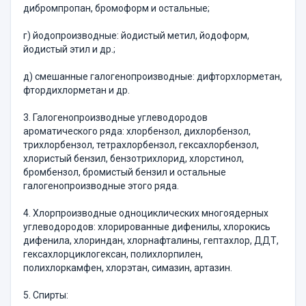
дибромпропан, бромоформ и остальные;
г) йодопроизводные: йодистый метил, йодоформ,
йодистый этил и др.;
д) смешанные галогенопроизводные: дифторхлорметан,
фтордихлорметан и др.
3. Галогенопроизводные углеводородов
ароматического ряда: хлорбензол, дихлорбензол,
трихлорбензол, тетрахлорбензол, гексахлорбензол,
хлористый бензил, бензотрихлорид, хлорстинол,
бромбензол, бромистый бензил и остальные
галогенопроизводные этого ряда.
4. Хлорпроизводные одноциклических многоядерных
углеводородов: хлорированные дифенилы, хлорокись
дифенила, хлориндан, хлорнафталины, гептахлор, ДДТ,
гексахлорциклогексан, полихлорпилен,
полихлоркамфен, хлорэтан, симазин, артазин.
5. Спирты: