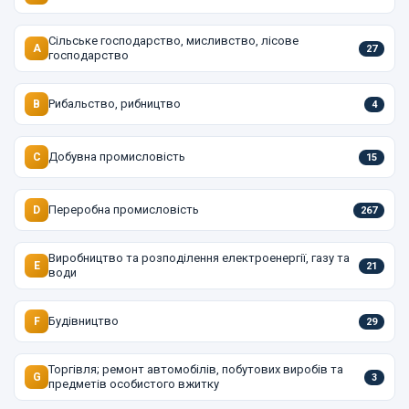
Сільське господарство, мисливство, лісове
A
27
господарство
Рибальство, рибництво
B
4
Добувна промисловість
C
15
Переробна промисловість
D
267
Виробництво та розподілення електроенергії, газу та
E
21
води
Будівництво
F
29
Торгівля; ремонт автомобілів, побутових виробів та
G
3
предметів особистого вжитку