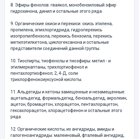
8. Эфиры фенолов: гваякол, монобензиловый эфир
гидрохинона, динил и остальные этого ряда.
9. Органические окиси и перекиси: окись этилена,
пропилена, эпихлоргидрида, гидроперекись
изопропилбензола, перекись бензоила, перекись
метилэтилкетона, циклогексанона и остальные
представители соединений данной группы.
10. Тиоспирты, тиофенолы и тиоэфиры: метил - и
этилмеркаптаны, трихлортиофенол и
пентахлортиофенол; 2, 4-Д, соли
трихлорфеноксиуксусной кислоты.
11. Альдегиды и кетоны замещенные и незамещенные:
ацетальдегид, формальдегид, бензальдегид, акролеин,
ацетон, бромацетон, хлорацетон, пентахлорацетон,
гексахлорацетон, хлорацетофенон и остальные этого
ряда.
12. Органические кислоты, их ангидриды, амиды и
галогеноангидриды: малеиновый, фталевый ангидрид,