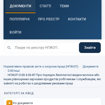
ДОКУМЕНТИ
СТАТТІ
ТЕМИ
ПОПУЛЯРНІ
ПРО РЕЄСТР
КОНТАКТИ
ВОЙТИ
Знайти
Нормативно-правові акти з охорони праці (НПАОП)
Документи
0.00 Інші
НПАОП 0.00-4.36-87 Про порядок безплатної видачі молока або
інших рівноцінних харчових продуктів робітникам і службовцям, які
зайняті на роботах з шкідливими умовами праці
КАТЕГОРІЇ ЗА КВЕД
Усі документи
★