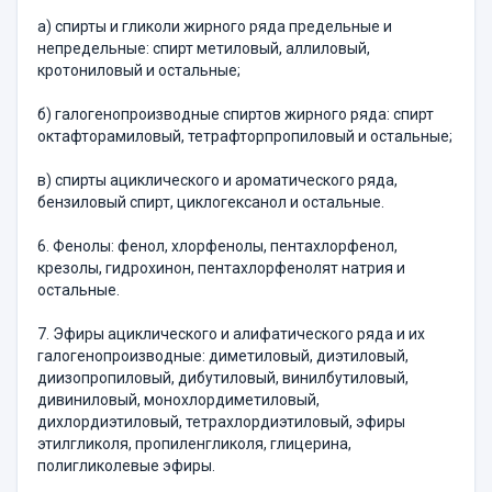
а) спирты и гликоли жирного ряда предельные и
непредельные: спирт метиловый, аллиловый,
кротониловый и остальные;
б) галогенопроизводные спиртов жирного ряда: спирт
октафторамиловый, тетрафторпропиловый и остальные;
в) спирты ациклического и ароматического ряда,
бензиловый спирт, циклогексанол и остальные.
6. Фенолы: фенол, хлорфенолы, пентахлорфенол,
крезолы, гидрохинон, пентахлорфенолят натрия и
остальные.
7. Эфиры ациклического и алифатического ряда и их
галогенопроизводные: диметиловый, диэтиловый,
диизопропиловый, дибутиловый, винилбутиловый,
дивиниловый, монохлордиметиловый,
дихлордиэтиловый, тетрахлордиэтиловый, эфиры
этилгликоля, пропиленгликоля, глицерина,
полигликолевые эфиры.