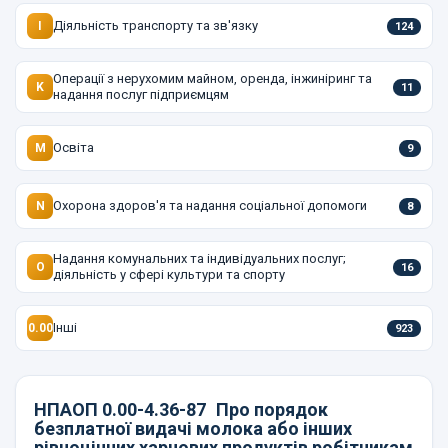
Діяльність транспорту та зв'язку
I
124
Операції з нерухомим майном, оренда, інжиніринг та
K
11
надання послуг підприємцям
Освіта
M
9
Охорона здоров'я та надання соціальної допомоги
N
8
Надання комунальних та індивідуальних послуг;
O
16
діяльність у сфері культури та спорту
Інші
0.00
923
НПАОП 0.00-4.36-87
Про порядок
безплатної видачі молока або інших
рівноцінних харчових продуктів робітникам