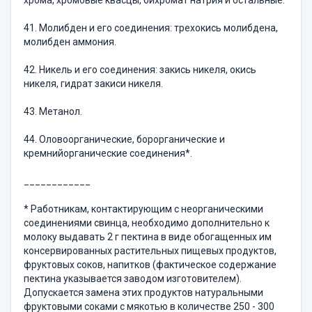
хрома, хромовые квасцы, бихромат натрия и остальные.
41. Молибден и его соединения: трехокись молибдена,
молибден аммония.
42. Никель и его соединения: закись никеля, окись
никеля, гидрат закиси никеля.
43. Метанол.
44. Оловоорганические, борорганические и
кремнийорганические соединения*.
____________
* Работникам, контактирующим с неорганическими
соединениями свинца, необходимо дополнительно к
молоку выдавать 2 г пектина в виде обогащенных им
консервированных растительных пищевых продуктов,
фруктовых соков, напитков (фактическое содержание
пектина указывается заводом изготовителем).
Допускается замена этих продуктов натуральными
фруктовыми соками с мякотью в количестве 250 - 300