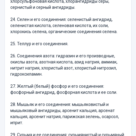
хлорсульфоновая кислота, хлорангидриды серы,
сернистый и серный ангидриды.
24. Селен и его соединения: селенистый ангидрид,
селенистая кислота, селеновая кислота, их соли,
хлорокись селена, органические соединения селена.
25. Теллур и его соединения.
26. Соединения азота: гидразин и его производные,
окислы азота, азотная кислота, азид натрия, аммиак,
нитрит натрия, хлористый азот, хлористый нитрозил,
гидроксиламин.
27. Желтый (белый) фосфор и его соединения:
фосфорный ангидрид, фосфорная кислота и ее соли.
28. Мышьяк и его соединения: мышьяковистый и
мышьяковый ангидриды, арсенит кальция, арсенат
кальция, арсенит натрия, парижская зелень, осарсол,
иприт.
29. Сурьма и ее соединения: сурьмянистый и сурьмяный