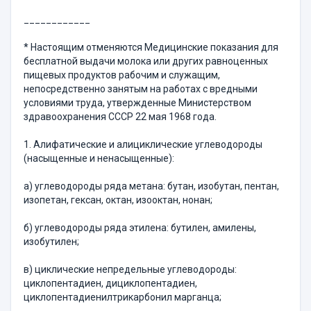
____________
* Настоящим отменяются Медицинские показания для
бесплатной выдачи молока или других равноценных
пищевых продуктов рабочим и служащим,
непосредственно занятым на работах с вредными
условиями труда, утвержденные Министерством
здравоохранения СССР 22 мая 1968 года.
1. Алифатические и алициклические углеводороды
(насыщенные и ненасыщенные):
а) углеводороды ряда метана: бутан, изобутан, пентан,
изопетан, гексан, октан, изооктан, нонан;
б) углеводороды ряда этилена: бутилен, амилены,
изобутилен;
в) циклические непредельные углеводороды:
циклопентадиен, дициклопентадиен,
циклопентадиенилтрикарбонил марганца;