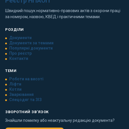
Реєстр НПАОП
Швидкий пошук нормативно-правових актів з охорони праці
за номером, назвою, КВЕД і практичними темами.
РОЗДІЛИ
Документи
Документи за темами
Популярні документи
Про реєстр
Контакти
ТЕМИ
Роботи на висоті
Ліфти
Котли
Зварювання
Спецодяг та ЗІЗ
ЗВОРОТНИЙ ЗВ’ЯЗОК
Знайшли помилку або неактуальну редакцію документа?