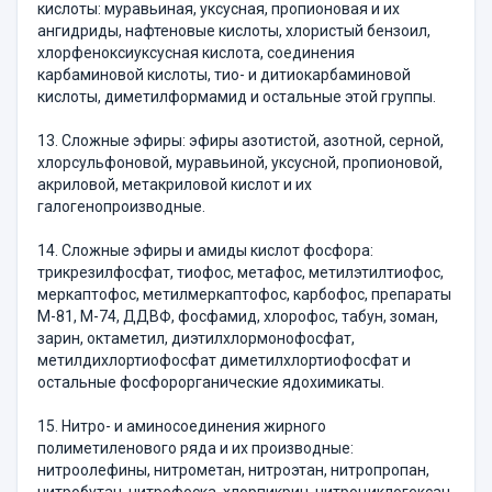
кислоты: муравьиная, уксусная, пропионовая и их
ангидриды, нафтеновые кислоты, хлористый бензоил,
хлорфеноксиуксусная кислота, соединения
карбаминовой кислоты, тио- и дитиокарбаминовой
кислоты, диметилформамид и остальные этой группы.
13. Сложные эфиры: эфиры азотистой, азотной, серной,
хлорсульфоновой, муравьиной, уксусной, пропионовой,
акриловой, метакриловой кислот и их
галогенопроизводные.
14. Сложные эфиры и амиды кислот фосфора:
трикрезилфосфат, тиофос, метафос, метилэтилтиофос,
меркаптофос, метилмеркаптофос, карбофос, препараты
М-81, М-74, ДДВФ, фосфамид, хлорофос, табун, зоман,
зарин, октаметил, диэтилхлормонофосфат,
метилдихлортиофосфат диметилхлортиофосфат и
остальные фосфорорганические ядохимикаты.
15. Нитро- и аминосоединения жирного
полиметиленового ряда и их производные:
нитроолефины, нитрометан, нитроэтан, нитропропан,