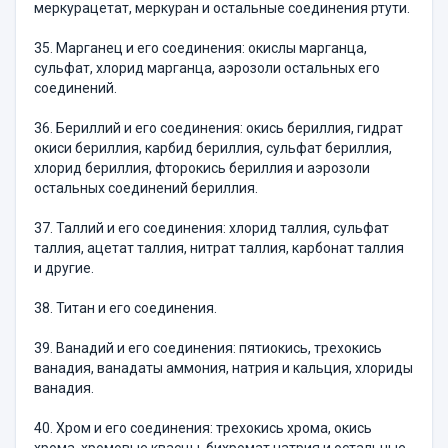
меркурацетат, меркуран и остальные соединения ртути.
35. Марганец и его соединения: окислы марганца,
сульфат, хлорид марганца, аэрозоли остальных его
соединений.
36. Бериллий и его соединения: окись бериллия, гидрат
окиси бериллия, карбид бериллия, сульфат бериллия,
хлорид бериллия, фторокись бериллия и аэрозоли
остальных соединений бериллия.
37. Таллий и его соединения: хлорид таллия, сульфат
таллия, ацетат таллия, нитрат таллия, карбонат таллия
и другие.
38. Титан и его соединения.
39. Ванадий и его соединения: пятиокись, трехокись
ванадия, ванадаты аммония, натрия и кальция, хлориды
ванадия.
40. Хром и его соединения: трехокись хрома, окись