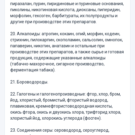
пиразалан, пурин, пиридиновые и пуриновые основания,
пиколины, никотиновая кислота, диоксаны, пиперидин,
морфолин, гексоген, барбитураты, их полупродукты и
другие при производстве этих препаратов.
20. Алкалоиды: атропин, кокаин, опий, морфин, кодеин,
стрихнин, пилокарпин, скополамин, сальсолин, омнопок,
папаверин, никотин, анатазин и остальные при
производстве этих препаратов, а также сырье и готовая
продукция, содержащие указанные алкалоиды
(табачно-махорочное, сигарное производство,
ферментация табака).
21. Бороводороды.
22. Галогены и галогенопроизводные: фтор, хлор, бром,
йод, хлористый, бромистый, фтористый водород,
плавиковая, кремнефтористоводородная кислоты,
окись фтора, окись и двуокись хлора, трифторид хлора,
хлористый йод, хлорокись углерода (фосген).
23. Соединения серы: сероводород, сероуглерод,