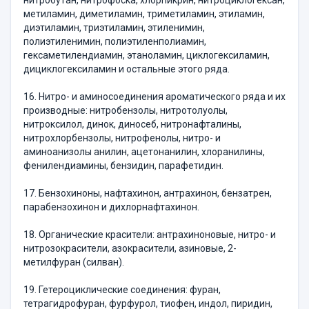
нитробутан, нитрофоска, хлорпикрин, нитроциклогексан,
метиламин, диметиламин, триметиламин, этиламин,
диэтиламин, триэтиламин, этиленимин,
полиэтиленимин, полиэтиленполиамин,
гексаметилендиамин, этаноламин, циклогексиламин,
дициклогексиламин и остальные этого ряда.
16. Нитро- и аминосоединения ароматического ряда и их
производные: нитробензолы, нитротолуолы,
нитроксилол, динок, диносеб, нитронафталины,
нитрохлорбензолы, нитрофенолы, нитро- и
аминоанизолы анилин, ацетонанилин, хлоранилины,
фенилендиамины, бензидин, парафетидин.
17. Бензохиноны, нафтахинон, антрахинон, бензатрен,
парабензохинон и дихлорнафтахинон.
18. Органические красители: антрахиноновые, нитро- и
нитрозокрасители, азокрасители, азиновые, 2-
метилфуран (силван).
19. Гетероциклические соединения: фуран,
тетрагидрофуран, фурфурол, тиофен, индол, пиридин,