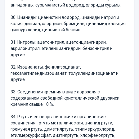
ангидриды, сурьмянистый водород, хлориды сурьмы.
30. Цианиды: цианистый водород, цианиды натрия и
калия, дициан, хлорциан, бромциан, цианамид кальция,
цианурхлорид, цианистый бензил.
31. Нитролы: ацетонитрил, ацетонциангидрин,
акрилонитрил, этиленциангидрин, бензонитрил и
другие.
32. Изоцианаты, фенилизоцианат,
гексаметилендиизоцианат, толуилендиизоцианат и
другие.
33. Соединения кремния в виде аэрозоля с
содержанием свободной кристаллической двуокиси
кремния свыше 10 %.
34. Ртуть и ее неорганические и органические
соединения - ртуть металлическая, цианид ртути,
гремучая ртуть, диметилртуть, этилмеркурхлорид,
этилмеркурфосфат, диэтилртуть, хлорфенолртуть,