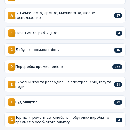
Сільське господарство, мисливство, лісове
A
27
господарство
Рибальство, рибництво
B
4
Добувна промисловість
C
15
Переробна промисловість
D
267
Виробництво та розподілення електроенергії, газу та
E
21
води
Будівництво
F
29
Торгівля; ремонт автомобілів, побутових виробів та
G
3
предметів особистого вжитку