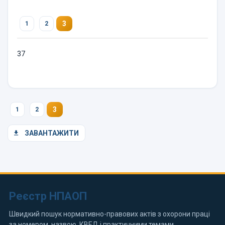
3
1
2
37
3
1
2
ЗАВАНТАЖИТИ
Реєстр НПАОП
Швидкий пошук нормативно-правових актів з охорони праці
за номером, назвою, КВЕД і практичними темами.