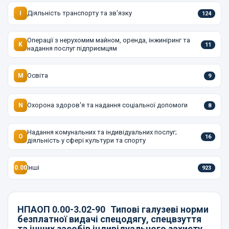
Діяльність транспорту та зв'язку
I
124
Операції з нерухомим майном, оренда, інжиніринг та
K
11
надання послуг підприємцям
Освіта
M
9
Охорона здоров'я та надання соціальної допомоги
N
8
Надання комунальних та індивідуальних послуг;
O
16
діяльність у сфері культури та спорту
Інші
0.00
923
НПАОП 0.00-3.02-90
Типові галузеві норми
безплатної видачі спецодягу, спецвзуття
та інших засобів індивідуального захисту