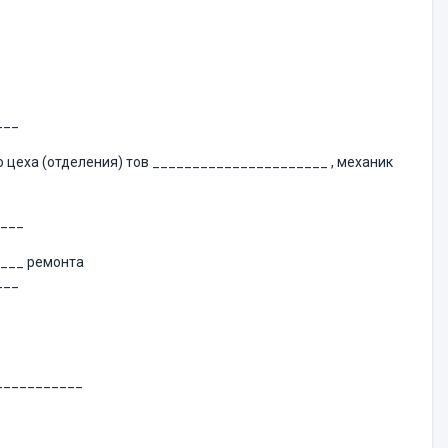
___
 цеха (отделения) тов ______________________ , механик
____
____ ремонта
___
___________