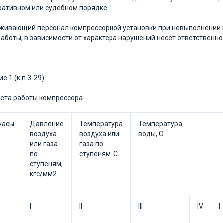
ативном или судебном порядке.
уживающий персонал компрессорной установки при невыполнении 
аботы, в зависимости от характера нарушений несет ответственно
 1 (к п.3-29)
ета работы компрессора
часы
Давление
Температура
Температура
воздуха
воздуха или
воды, С
или газа
газа по
по
ступеням, С
ступеням,
кгс/мм2
I
II
III
IV
I