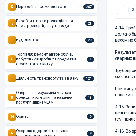
Переробна промисловість
D
267
1
2
Виробництво та розподілення
E
21
електроенергії, газу та води
4-14. Про
должно бы
Будівництво
весом не б
F
29
Результат
Торгівля; ремонт автомобілів,
сварных шв
побутових виробів та предметів
G
3
особистого вжитку
Трубопров
см2 испыт
Діяльність транспорту та зв'язку
I
124
При минус
Операції з нерухомим майном,
после исп
оренда, інжиніринг та надання
K
11
послуг підприємцям
4-15. Зап
испытания
Освіта
M
9
(см. прило
Охорона здоров'я та надання
4-16. Во 
N
8
соціальної допомоги