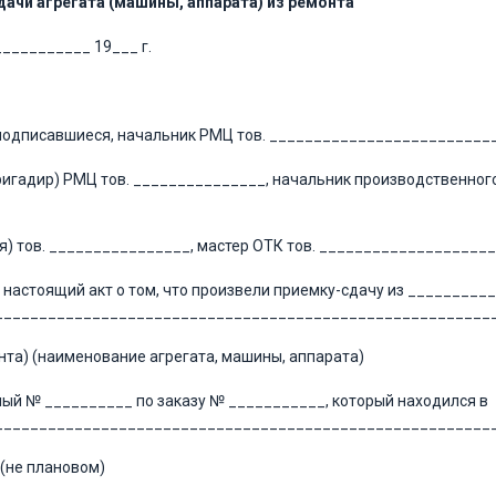
ачи агрегата (машины, аппарата) из ремонта
___________ 19___ г.
одписавшиеся, начальник РМЦ тов. _________________________
ригадир) РМЦ тов. _______________, начальник производственного
я) тов. ________________, мастер ОТК тов. ___________________
 настоящий акт о том, что произвели приемку-сдачу из _________
________________________________________________________
нта) (наименование агрегата, машины, аппарата)
ый № __________ по заказу № ___________, который находился в
________________________________________________________
(не плановом)