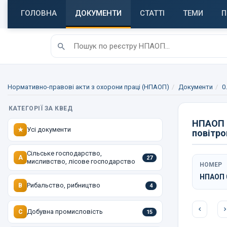
ГОЛОВНА
ДОКУМЕНТИ
СТАТТІ
ТЕМИ
П
Нормативно-правові акти з охорони праці (НПАОП)
Документи
0
КАТЕГОРІЇ ЗА КВЕД
НПАОП 0
Усі документи
★
повітро
Сільське господарство,
A
27
мисливство, лісове господарство
НОМЕР
НПАОП 0
Рибальство, рибництво
B
4
Добувна промисловість
C
15