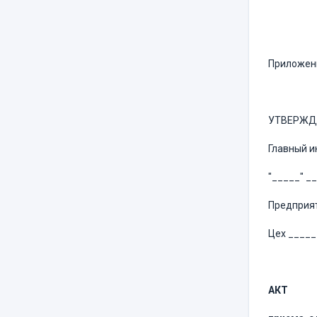
Приложение
УТВЕРЖ
Главный 
"_____" _
Предприя
Цех ____
АКТ