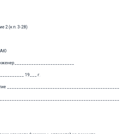
 2 (к п. 3-28)
ДАЮ
инженер_________________________
___________ 19___ г.
тие _______________________________________________
___________________________________________________