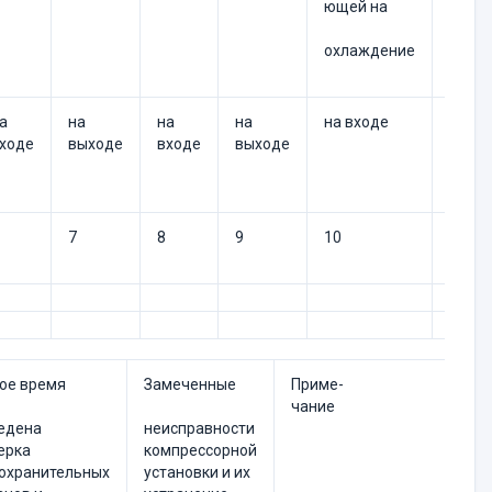
ющей на
охлаждение
а
на
на
на
на входе
на вы
ходе
выходе
входе
выходе
7
8
9
10
11
кое время
Замеченные
Приме-
чание
едена
неисправности
ерка
компрессорной
охранительных
установки и их