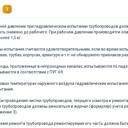
3
бное давление при гидравлическом испытании трубопроводов долж
ть снижено до рабочего. При рабочем давлении производятся ос
олее 1,5 кг.
ы испытания считаются удовлетворительными, если во время испы
ах, трубах, корпусах, арматуре и т.п. не обнаружено признаков ра
оды, проложенные в непроходных каналах, испытываются по паде
ываются в соответствии с ПУГ-69.
овых температурах наружного воздуха гидравлические испытания
ытания.
иси проведения чистки трубопроводов, текущего осмотра и ремонт
 трубопроводов должны заноситься в журнал (формуляр) учета ре
жение 3).
время ремонта трубопровода ремонтируемая его часть должна быть 