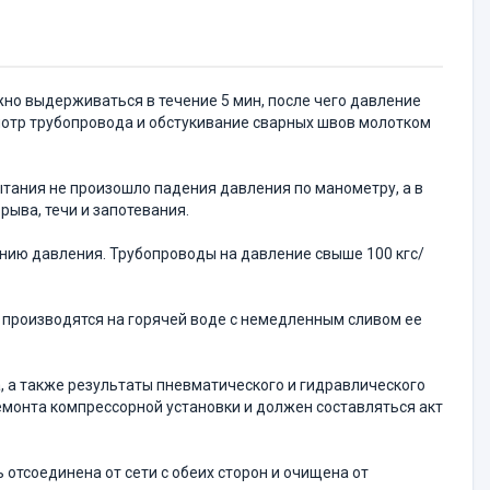
но выдерживаться в течение 5 мин, после чего давление
мотр трубопровода и обстукивание сварных швов молотком
тания не произошло падения давления по манометру, а в
зрыва, течи и запотевания.
нию давления. Трубопроводы на давление свыше 100 кгс/
 производятся на горячей воде с немедленным сливом ее
а, а также результаты пневматического и гидравлического
монта компрессорной установки и должен составляться акт
отсоединена от сети с обеих сторон и очищена от