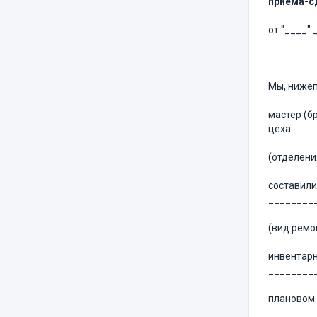
приема-сд
от "____" 
Мы, нижеп
мастер (б
цеха
(отделени
составили
________
(вид ремо
инвентарн
________
плановом 