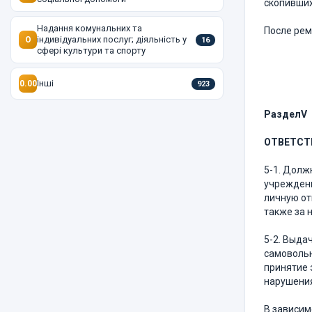
скопивших
Надання комунальних та
После рем
індивідуальних послуг; діяльність у
O
16
сфері культури та спорту
Інші
0.00
923
Раздел
V
ОТВЕТСТ
5-1. Долж
учреждени
личную от
также за 
5-2. Выда
самовольн
принятие 
нарушени
В зависим