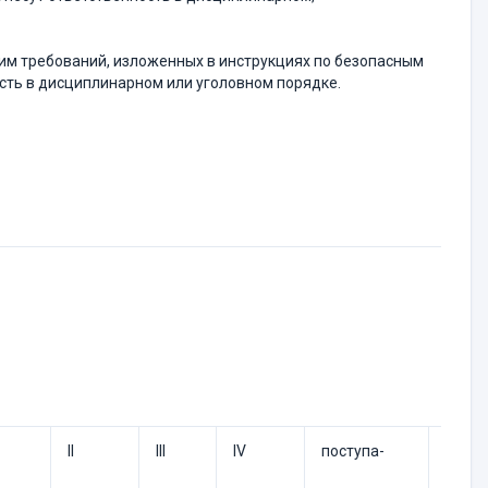
им требований, изложенных в инструкциях по безопасным
сть в дисциплинарном или уголовном порядке.
II
III
IV
поступа-
после
холо