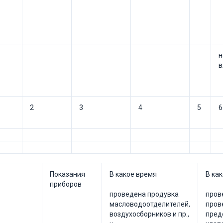
н
в
2
3
4
5
6
Показания
В какое время
В ка
приборов
проведена продувка
пров
масловодоотделителей,
пров
воздухосборников и пр.,
пред