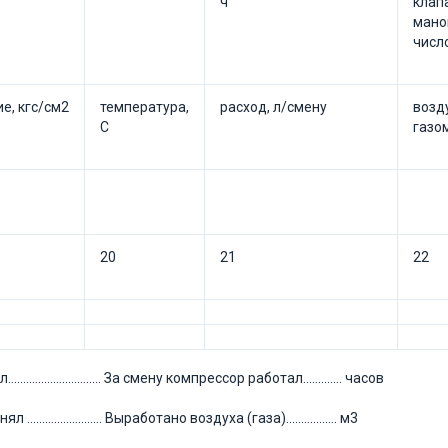
ч
клап
мано
числ
е, кгс/см2
температура,
расход, л/смену
возд
С
газо
20
21
22
............................ За смену компрессор работал............. часов
......................... Выработано воздуха (газа)................. м3