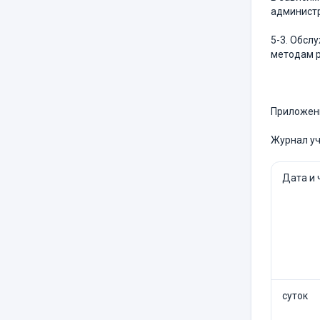
администр
5-3. Обсл
методам р
Приложение
Журнал уч
Дата и 
суток