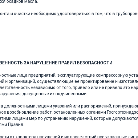
ся осадков масла.
онта и очистки необходимо удостовериться в том, что в трубопров
ВЕННОСТЬ ЗА НАРУШЕНИЕ ПРАВИЛ БЕЗОПАСНОСТИ
ностные лица предприятий, эксплуатирующие компрессорную уста
й и организаций, осуществляющие ее проектирование и изготовле
ветственность независимо от того, привело или не привело это на
нарушения, допущенные их подчиненными.
ча должностными лицами указаний или распоряжений, принуждающ
ое возобновление работ, остановленных органами Госгортехнадзо
этими лицами мер по устранению нарушений, которые допускаются
ями Правил.
ости от характера нарушений и их последствий все указанные лиц