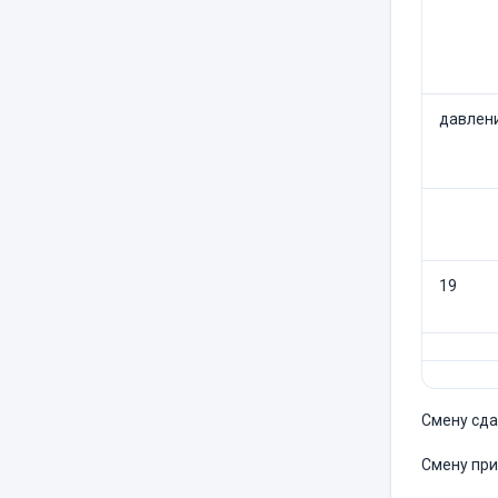
давлени
19
Смену сдал...
Смену принял 