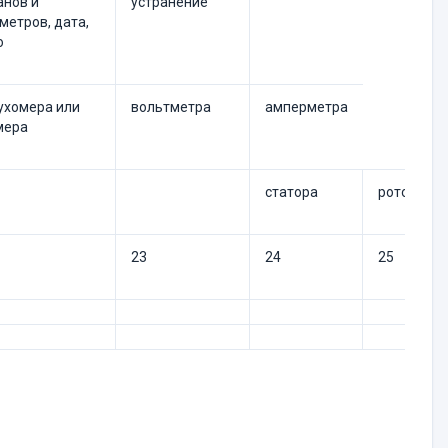
анов и
устранение
метров, дата,
о
ухомера или
вольтметра
амперметра
мера
статора
ротора
23
24
25