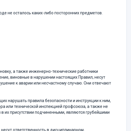
оде не осталось каких-либо посторонних предметов.
новку, а также инженерно-технические работники
ние, виновные в нарушении настоящих Правил, несут
рушение к аварии или несчастному случаю. Они отвечают
их нарушать правила безопасности и инструкции к ним,
ра или технической инспекцией профсоюза, а также не
 в их присутствии подчиненными, являются грубейшими
а несут ответственность в дисциплинарном,