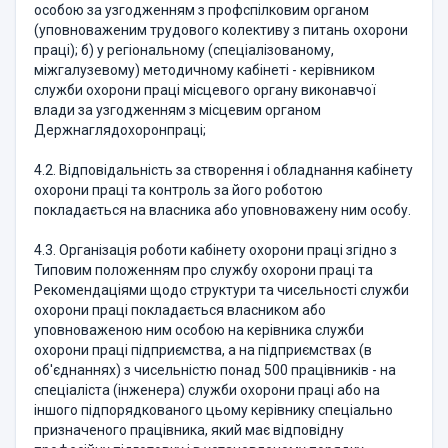
особою за узгодженням з профспілковим органом
(уповноваженим трудового колективу з питань охорони
праці); б) у регіональному (спеціалізованому,
міжгалузевому) методичному кабінеті - керівником
служби охорони праці місцевого органу виконавчої
влади за узгодженням з місцевим органом
Держнаглядохоронпраці;
4.2. Відповідальність за створення і обладнання кабінету
охорони праці та контроль за його роботою
покладається на власника або уповноважену ним особу.
4.3. Організація роботи кабінету охорони праці згідно з
Типовим положенням про службу охорони праці та
Рекомендаціями щодо структури та чисельності служби
охорони праці покладається власником або
уповноваженою ним особою на керівника служби
охорони праці підприємства, а на підприємствах (в
об'єднаннях) з чисельністю понад 500 працівників - на
спеціаліста (інженера) служби охорони праці або на
іншого підпорядкованого цьому керівнику спеціально
призначеного працівника, який має відповідну