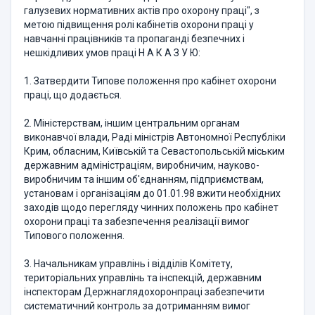
галузевих нормативних актів про охорону праці", з
метою підвищення ролі кабінетів охорони праці у
навчанні працівників та пропаганді безпечних і
нешкідливих умов праці Н А К А З У Ю:
1. Затвердити Типове положення про кабінет охорони
праці, що додається.
2. Міністерствам, іншим центральним органам
виконавчої влади, Раді міністрів Автономної Республіки
Крим, обласним, Київській та Севастопольській міським
державним адміністраціям, виробничим, науково-
виробничим та іншим об'єднанням, підприємствам,
установам і організаціям до 01.01.98 вжити необхідних
заходів щодо перегляду чинних положень про кабінет
охорони праці та забезпечення реалізації вимог
Типового положення.
3. Начальникам управлінь і відділів Комітету,
територіальних управлінь та інспекцій, державним
інспекторам Держнаглядохоронпраці забезпечити
систематичний контроль за дотриманням вимог