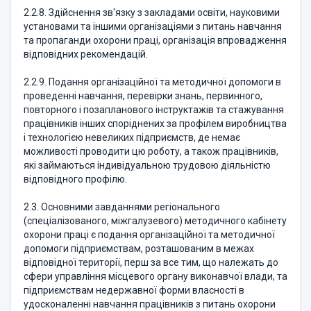
2.2.8. Здійснення зв'язку з закладами освіти, науковими
установами та іншими організаціями з питань навчання
та пропаганди охорони праці, організація впровадження
відповідних рекомендацій.
2.2.9. Подання організаційної та методичної допомоги в
проведенні навчання, перевірки знань, первинного,
повторного і позапланового інструктажів та стажування
працівників інших споріднених за профілем виробництва
і технологією невеликих підприємств, де немає
можливості проводити цю роботу, а також працівників,
які займаються індивідуальною трудовою діяльністю
відповідного профілю.
2.3. Основними завданнями регіонального
(спеціалізованого, міжгалузевого) методичного кабінету
охорони праці є подання організаційної та методичної
допомоги підприємствам, розташованим в межах
відповідної території, перш за все тим, що належать до
сфери управління місцевого органу виконавчої влади, та
підприємствам недержавної форми власності в
удосконаленні навчання працівників з питань охорони