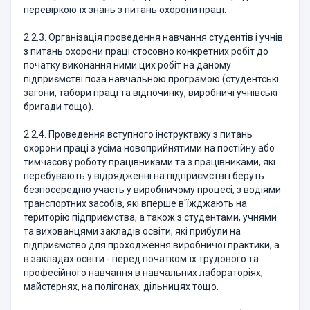
перевіркою їх знань з питань охорони праці.
2.2.3. Організація проведення навчання студентів і учнів
з питань охорони праці стосовно конкретних робіт до
початку виконання ними цих робіт на даному
підприємстві поза навчальною програмою (студентські
загони, табори праці та відпочинку, виробничі учнівські
бригади тощо).
2.2.4. Проведення вступного інструктажу з питань
охорони праці з усіма новоприйнятими на постійну або
тимчасову роботу працівниками та з працівниками, які
перебувають у відрядженні на підприємстві і беруть
безпосередню участь у виробничому процесі, з водіями
транспортних засобів, які вперше в'їжджають на
територію підприємства, а також з студентами, учнями
та вихованцями закладів освіти, які прибули на
підприємство для проходження виробничої практики, а
в закладах освіти - перед початком їх трудового та
професійного навчання в навчальних лабораторіях,
майстернях, на полігонах, дільницях тощо.