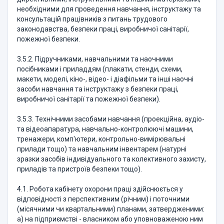
необхідними для проведення навчання, інструктажу та
консультацій працівників з питань трудового
законодавства, безпеки праці, виробничої санітарії,
пожежної безпеки.
3.5.2. Підручниками, навчальними та наочними
посібниками і приладдям (плакати, стенди, схеми,
макети, моделі, кіно-, відео- і діафільми та інші наочні
засоби навчання та інструктажу з безпеки праці,
виробничої санітарії та пожежної безпеки).
3.5.3. Технічними засобами навчання (проекційна, аудіо-
та відеоапаратура, навчально-контролюючі машини,
тренажери, комп'ютери, контрольно-вимірювальні
прилади тощо) та навчальним інвентарем (натурні
зразки засобів індивідуального та колективного захисту,
приладів та пристроїв безпеки тощо).
4.1. Робота кабінету охорони праці здійснюється у
відповідності з перспективним (річним) і поточними
(місячними чи квартальними) планами, затвердженими:
а) на підприємстві - власником або уповноваженою ним