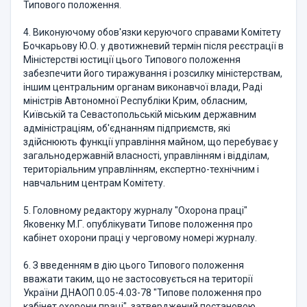
Типового положення.
4. Виконуючому обов'язки керуючого справами Комітету
Бочкарьову Ю.О. у двотижневий термін після реєстрації в
Міністерстві юстиції цього Типового положення
забезпечити його тиражування і розсилку міністерствам,
іншим центральним органам виконавчої влади, Раді
міністрів Автономної Республіки Крим, обласним,
Київській та Севастопольській міським державним
адміністраціям, об'єднанням підприємств, які
здійснюють функції управління майном, що перебуває у
загальнодержавній власності, управлінням і відділам,
територіальним управлінням, експертно-технічним і
навчальним центрам Комітету.
5. Головному редактору журналу "Охорона праці"
Яковенку М.Г. опублікувати Типове положення про
кабінет охорони праці у черговому номері журналу.
6. З введенням в дію цього Типового положення
вважати таким, що не застосовується на території
України ДНАОП 0.05-4.03-78 "Типове положення про
кабінет охорони праці", затверджений постановою