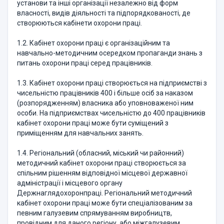
установи та інші організації незалежно від форм
власності, видів діяльності та підпорядкованості, де
створюються кабінети охорони праці.
1.2. Кабінет охорони праці є організаційним та
навчально-методичним осередком пропаганди знань з
питань охорони праці серед працівників.
1.3. Кабінет охорони праці створюється на підприємстві з
чисельністю працівників 400 і більше осіб за наказом
(розпорядженням) власника або уповноваженої ним
особи. На підприємствах чисельністю до 400 працівників
кабінет охорони праці може бути суміщений з
приміщенням для навчальних занять.
1.4. Регіональний (обласний, міський чи районний)
методичний кабінет охорони праці створюється за
спільним рішенням відповідної місцевої державної
адміністрації і місцевого органу
Держнаглядохоронпраці. Регіональний методичний
кабінет охорони праці може бути спеціалізованим за
певним галузевим спрямуванням виробництв,
провідним для даного регіону, або міжгалузевим,