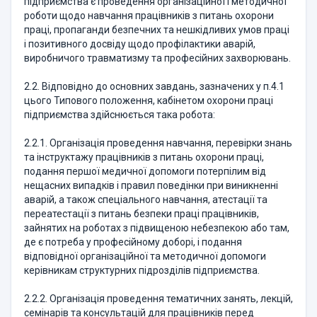
підприємства є проведення організаційної і методичної
роботи щодо навчання працівників з питань охорони
праці, пропаганди безпечних та нешкідливих умов праці
і позитивного досвіду щодо профілактики аварій,
виробничого травматизму та професійних захворювань.
2.2. Відповідно до основних завдань, зазначених у п.4.1
цього Типового положення, кабінетом охорони праці
підприємства здійснюється така робота:
2.2.1. Організація проведення навчання, перевірки знань
та інструктажу працівників з питань охорони праці,
подання першої медичної допомоги потерпілим від
нещасних випадків і правил поведінки при виникненні
аварій, а також спеціального навчання, атестації та
переатестації з питань безпеки праці працівників,
зайнятих на роботах з підвищеною небезпекою або там,
де є потреба у професійному доборі, і подання
відповідної організаційної та методичної допомоги
керівникам структурних підрозділів підприємства.
2.2.2. Організація проведення тематичних занять, лекцій,
семінарів та консультацій для працівників перед