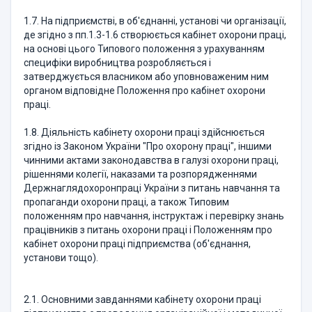
1.7. На підприємстві, в об'єднанні, установі чи організації,
де згідно з пп.1.3-1.6 створюється кабінет охорони праці,
на основі цього Типового положення з урахуванням
специфіки виробництва розробляється і
затверджується власником або уповноваженим ним
органом відповідне Положення про кабінет охорони
праці.
1.8. Діяльність кабінету охорони праці здійснюється
згідно із Законом України "Про охорону праці", іншими
чинними актами законодавства в галузі охорони праці,
рішеннями колегії, наказами та розпорядженнями
Держнаглядохоронпраці України з питань навчання та
пропаганди охорони праці, а також Типовим
положенням про навчання, інструктаж і перевірку знань
працівників з питань охорони праці і Положенням про
кабінет охорони праці підприємства (об'єднання,
установи тощо).
2.1. Основними завданнями кабінету охорони праці