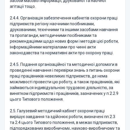
засоби масової інформації, друкованої та наочної
агітації тощо.
2.4.4. Організація забезпечення кабінетів охорони праці
підприємств регіону наочними посібниками,
друкованими, технічними та іншими засобами навчання
та пропаганди, методичними посібниками та
рекомендаціями щодо нових форм і методів цієї роботи,
інформаційними матеріалами про чинні акти
законодавства та нормативні акти про охорону праці.
2.4.5. Подання організаційної та методичної допомоги в
проведенні навчання і перевірки знань з питань охорони
праці працівників невеликих підприємств, де нема
можливості провести цю роботу, а також працівників, які
займаються індивідуальною трудовою діяльністю, за
винятком підприємств і працівників, зазначених у п.2.2.9
цього Типового положення.
2.5. Галузевий методичний кабінет охорони праці
вирішує завдання та здійснює роботи, визначені пп.2.3
та 2.4 цього Типового положення, в межах підприємств,
підпорядкованих виробничому, науково-виробничому та