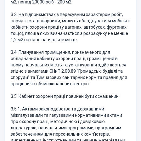
м2; понад 20000 осіб - 200 м2.
3.3. На підприємствах з пересувним характером робіт,
поряд із стаціонарними, можуть обладнуватися мобільні
кабінети охорони праці (у вагонах, автобусах, фургонах
тощо), площа яких визначається з розрахунку не менше
1,2 м2 на одне навчальне місце.
3.4. Планування приміщення, призначеного для
обладнання кабінету охорони праці, і розміщення в
ньому навчальних місць та устаткування здійснюється
згідно з вимогами СНиП 2.08.89 "Громадські будівлі та
споруди" та Тимчасових санітарних норм та правил для
працівників обчислювальних центрів.
3.5. Кабінет охорони праці повинен бути оснащений:
3.5.1. Актами законодавства та державними
міжгалузевими та галузевими нормативними актами
про охорону праці, методичною і довідковою
літературою, навчальними програмами, програмним
забезпеченням для персональних комп'ютерів,
директивними, інструктивними та іншими матеріалами,