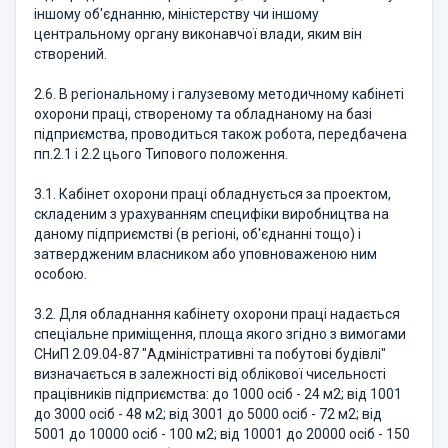
іншому об'єднанню, міністерству чи іншому
центральному органу виконавчої влади, яким він
створений.
2.6. В регіональному і галузевому методичному кабінеті
охорони праці, створеному та обладнаному на базі
підприємства, проводиться також робота, передбачена
пп.2.1 і 2.2 цього Типового положення.
3.1. Кабінет охорони праці обладнується за проектом,
складеним з урахуванням специфіки виробництва на
даному підприємстві (в регіоні, об'єднанні тощо) і
затвердженим власником або уповноваженою ним
особою.
3.2. Для обладнання кабінету охорони праці надається
спеціальне приміщення, площа якого згідно з вимогами
СНиП 2.09.04-87 "Адміністративні та побутові будівлі"
визначається в залежності від облікової чисельності
працівників підприємства: до 1000 осіб - 24 м2; від 1001
до 3000 осіб - 48 м2; від 3001 до 5000 осіб - 72 м2; від
5001 до 10000 осіб - 100 м2; від 10001 до 20000 осіб - 150