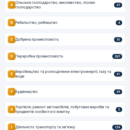
Сільське господарство, мисливство, лісове
A
27
господарство
Рибальство, рибництво
B
4
Добувна промисловість
C
15
Переробна промисловість
D
267
Виробництво та розподілення електроенергії, газу та
E
21
води
Будівництво
F
29
Торгівля; ремонт автомобілів, побутових виробів та
G
3
предметів особистого вжитку
Діяльність транспорту та зв'язку
I
124