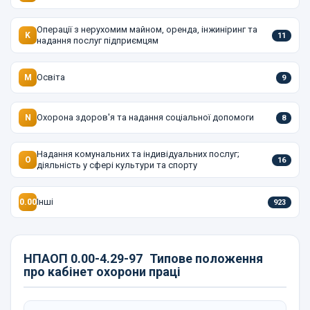
Операції з нерухомим майном, оренда, інжиніринг та
K
11
надання послуг підприємцям
Освіта
M
9
Охорона здоров'я та надання соціальної допомоги
N
8
Надання комунальних та індивідуальних послуг;
O
16
діяльність у сфері культури та спорту
Інші
0.00
923
НПАОП 0.00-4.29-97
Типове положення
про кабінет охорони праці