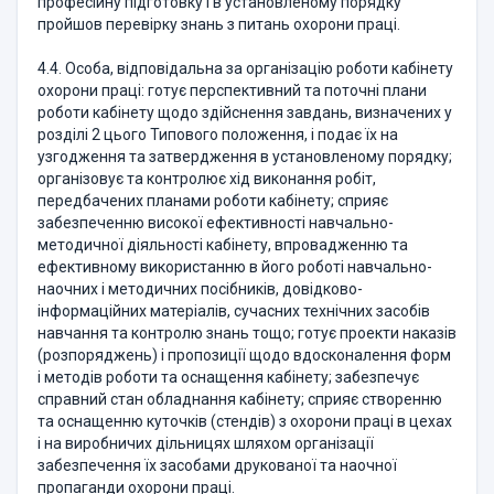
професійну підготовку і в установленому порядку
пройшов перевірку знань з питань охорони праці.
4.4. Особа, відповідальна за організацію роботи кабінету
охорони праці: готує перспективний та поточні плани
роботи кабінету щодо здійснення завдань, визначених у
розділі 2 цього Типового положення, і подає їх на
узгодження та затвердження в установленому порядку;
організовує та контролює хід виконання робіт,
передбачених планами роботи кабінету; сприяє
забезпеченню високої ефективності навчально-
методичної діяльності кабінету, впровадженню та
ефективному використанню в його роботі навчально-
наочних і методичних посібників, довідково-
інформаційних матеріалів, сучасних технічних засобів
навчання та контролю знань тощо; готує проекти наказів
(розпоряджень) і пропозиції щодо вдосконалення форм
і методів роботи та оснащення кабінету; забезпечує
справний стан обладнання кабінету; сприяє створенню
та оснащенню куточків (стендів) з охорони праці в цехах
і на виробничих дільницях шляхом організації
забезпечення їх засобами друкованої та наочної
пропаганди охорони праці.