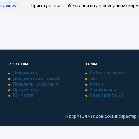
Приготування та зберігання штучновисушених кормі
-7.09-85
РОЗДІЛИ
ТЕМИ
Документи
Роботи на висоті
Документи за темами
Ліфти
Популярні документи
Котли
Про реєстр
Зварювання
Контакти
Спецодяг та ЗІЗ
Інформація має довідковий характер.