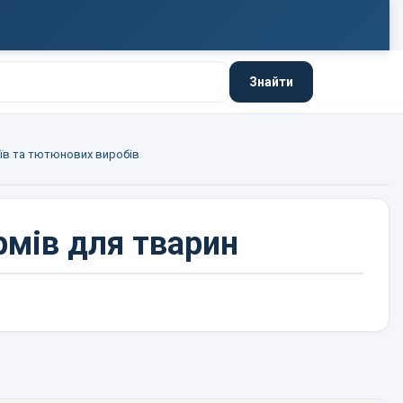
Знайти
їв та тютюнових виробів
рмів для тварин