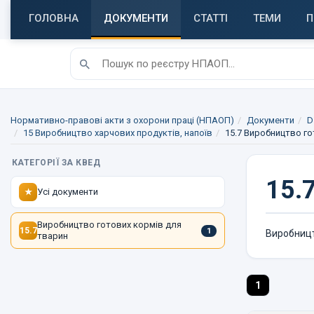
ГОЛОВНА
ДОКУМЕНТИ
СТАТТІ
ТЕМИ
П
Нормативно-правові акти з охорони праці (НПАОП)
Документи
D
15 Виробництво харчових продуктів, напоїв
15.7 Виробництво го
КАТЕГОРІЇ ЗА КВЕД
15.7
Усі документи
★
Виробництво готових кормів для
15.7
1
Виробницт
тварин
1