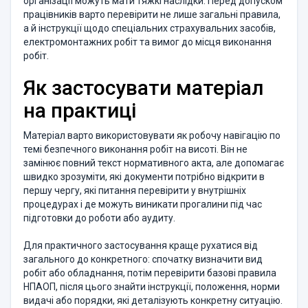
організації можуть мати тяжкі наслідки. Перед допуском
працівників варто перевірити не лише загальні правила,
а й інструкції щодо спеціальних страхувальних засобів,
електромонтажних робіт та вимог до місця виконання
робіт.
Як застосувати матеріал
на практиці
Матеріал варто використовувати як робочу навігацію по
темі безпечного виконання робіт на висоті. Він не
замінює повний текст нормативного акта, але допомагає
швидко зрозуміти, які документи потрібно відкрити в
першу чергу, які питання перевірити у внутрішніх
процедурах і де можуть виникати прогалини під час
підготовки до роботи або аудиту.
Для практичного застосування краще рухатися від
загального до конкретного: спочатку визначити вид
робіт або обладнання, потім перевірити базові правила
НПАОП, після цього знайти інструкції, положення, норми
видачі або порядки, які деталізують конкретну ситуацію.