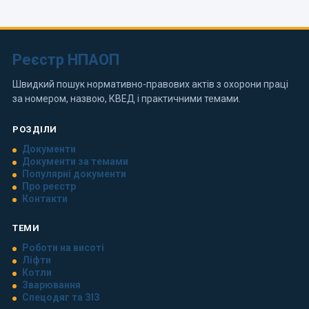
Реєстр НПАОП
Швидкий пошук нормативно-правових актів з охорони праці
за номером, назвою, КВЕД і практичними темами.
РОЗДІЛИ
Документи
Документи за темами
Популярні документи
Про реєстр
Контакти
ТЕМИ
Роботи на висоті
Ліфти
Котли
Зварювання
Спецодяг та ЗІЗ