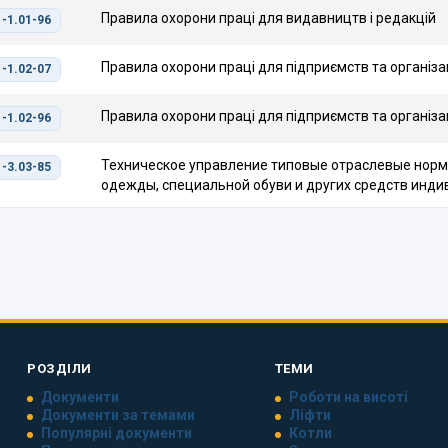
Правила охорони праці для видавництв і редакцій
-1.01-96
Правила охорони праці для підприємств та організа
-1.02-07
Правила охорони праці для підприємств та організа
-1.02-96
Техническое управление типовые отраслевые нор
-3.03-85
одежды, специальной обуви и других средств инд
РОЗДІЛИ
ТЕМИ
Документи
Роботи на висоті
Документи за темами
Ліфти
Популярні документи
Котли