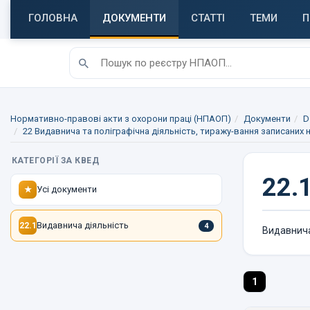
ГОЛОВНА
ДОКУМЕНТИ
СТАТТІ
ТЕМИ
П
Нормативно-правові акти з охорони праці (НПАОП)
Документи
D
22 Видавнича та поліграфічна діяльність, тиражу-вання записаних н
КАТЕГОРІЇ ЗА КВЕД
22.1
Усі документи
★
Видавнича діяльність
22.1
4
Видавнича
1