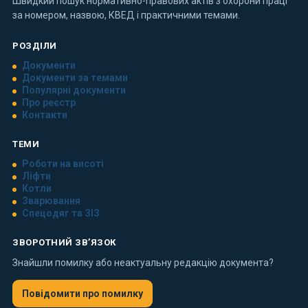
Швидкий пошук нормативно-правових актів з охорони праці
за номером, назвою, КВЕД і практичними темами.
РОЗДІЛИ
Документи
Документи за темами
Популярні документи
Про реєстр
Контакти
ТЕМИ
Роботи на висоті
Ліфти
Котли
Зварювання
Спецодяг та ЗІЗ
ЗВОРОТНИЙ ЗВ’ЯЗОК
Знайшли помилку або неактуальну редакцію документа?
Повідомити про помилку