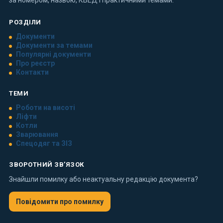
за номером, назвою, КВЕД і практичними темами.
РОЗДІЛИ
Документи
Документи за темами
Популярні документи
Про реєстр
Контакти
ТЕМИ
Роботи на висоті
Ліфти
Котли
Зварювання
Спецодяг та ЗІЗ
ЗВОРОТНИЙ ЗВ’ЯЗОК
Знайшли помилку або неактуальну редакцію документа?
Повідомити про помилку