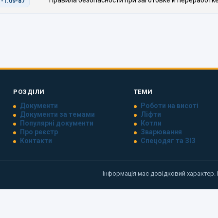
Правила безопасности при заготовке и переработк
-1.09-87
РОЗДІЛИ
ТЕМИ
Документи
Роботи на висоті
Документи за темами
Ліфти
Популярні документи
Котли
Про реєстр
Зварювання
Контакти
Спецодяг та ЗІЗ
Інформація має довідковий характер.