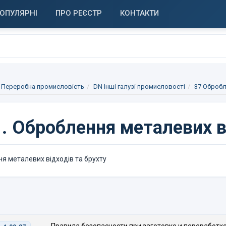
ОПУЛЯРНІ
ПРО РЕЄСТР
КОНТАКТИ
 Переробна промисловість
DN Інші галузі промисловості
37 Обробл
.
Оброблення металевих ві
я металевих відходів та брухту