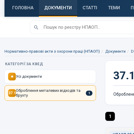
ГОЛОВНА
ДОКУМЕНТИ
СТАТТІ
ТЕМИ
П
Нормативно-правові акти з охорони праці (НПАОП)
Документи
D
КАТЕГОРІЇ ЗА КВЕД
37.1
Усі документи
★
Оброблення металевих відходів та
37.1
1
Обробленн
брухту
1