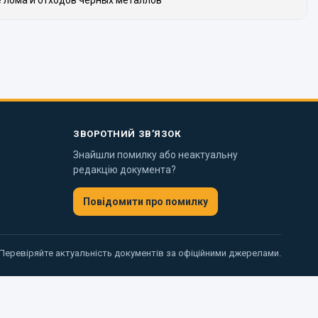
е лома и отходов черных металлов
ЗВОРОТНИЙ ЗВ’ЯЗОК
Знайшли помилку або неактуальну
редакцію документа?
Повідомити про помилку
 Перевіряйте актуальність документів за офіційними джерелами.