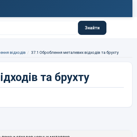
Знайти
ення відходів
37.1 Оброблення металевих відходів та брухту
дходів та брухту