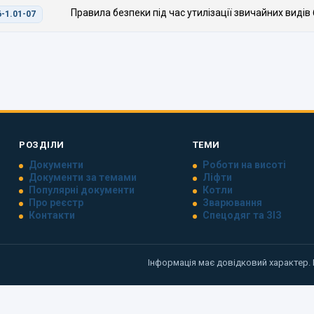
Правила безпеки під час утилізації звичайних видів
-1.01-07
РОЗДІЛИ
ТЕМИ
Документи
Роботи на висоті
Документи за темами
Ліфти
Популярні документи
Котли
Про реєстр
Зварювання
Контакти
Спецодяг та ЗІЗ
Інформація має довідковий характер.