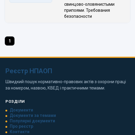
свинцово-оловянистыми
припоями. Требования
безопасности
1
Реєстр НПАОП
Швидкий пошук нормативно-правових актів з охорони праці
за номером, назвою, КВЕД і практичними темами.
РОЗДІЛИ
Документи
Документи за темами
Популярні документи
Про реєстр
Контакти