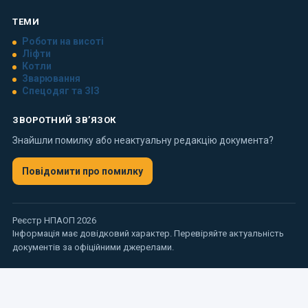
ТЕМИ
Роботи на висоті
Ліфти
Котли
Зварювання
Спецодяг та ЗІЗ
ЗВОРОТНИЙ ЗВ’ЯЗОК
Знайшли помилку або неактуальну редакцію документа?
Повідомити про помилку
Реєстр НПАОП 2026
Інформація має довідковий характер. Перевіряйте актуальність
документів за офіційними джерелами.