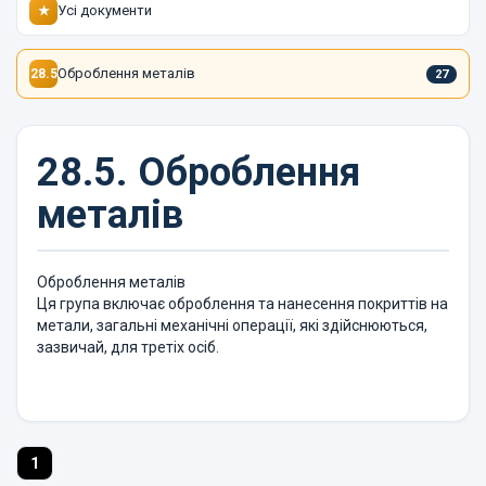
Усі документи
★
Оброблення металів
28.5
27
28.5.
Оброблення
металів
Оброблення металів
Ця група включає оброблення та нанесення покриттів на
метали, загальні механічні операції, які здійснюються,
зазвичай, для третіх осіб.
1