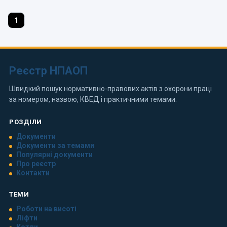
1
Реєстр НПАОП
Швидкий пошук нормативно-правових актів з охорони праці
за номером, назвою, КВЕД і практичними темами.
РОЗДІЛИ
Документи
Документи за темами
Популярні документи
Про реєстр
Контакти
ТЕМИ
Роботи на висоті
Ліфти