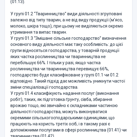
(01.13).
У групі 01.2 “Тваринництво” види діяльності згруповані
залежно від типу тварин, а не від виду продукції (м'ясо,
молоко, шкіра тощо), при цьому не виділяються окремо
утримання та випас тварин.
У групі 01.3 “Змішане сільське господарство” визначення
основного виду діяльності має таку особливість: до цієї
групи відносяться господарства, у товарній продукції
яких частка рослинництва чи тваринництва не
перебільшує 66%. І тільки у разі, якщо частка
рослинництва чи тваринництва перевищує 66%,
господарство буде класифіковане у групі 01.1 чи 01.2
відповідно. Такий підхід дає можливість уникнути частої
зміни спеціалізації господарства.
У групі 01.4 класифікують надання послуг (виконання
робіт), таких, як підготовка ґрунту, сівба, збирання
врожаю тощо, які звичайно є складниками частиною
діяльності господарства, можуть виконуватися
окремими сільськогосподарськими одиницями, що
працюють на користь третіх осіб, і в такому разі є
допоміжними послугами в сфері рослинництва (01.41) чи
тваринництва (01.42).