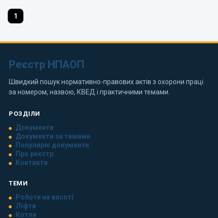
1
Реєстр НПАОП
Швидкий пошук нормативно-правових актів з охорони праці
за номером, назвою, КВЕД і практичними темами.
РОЗДІЛИ
Документи
Документи за темами
Популярні документи
Про реєстр
Контакти
ТЕМИ
Роботи на висоті
Ліфти
Котли