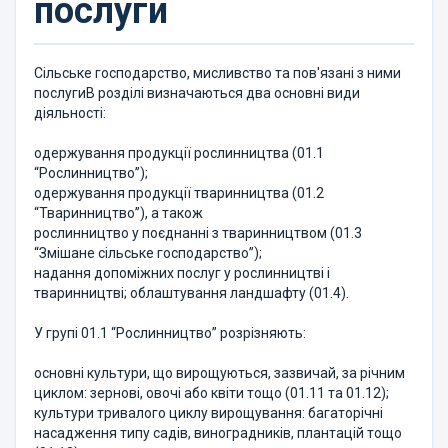
послуги
Сільське господарство, мисливство та пов'язані з ними
послугиВ розділі визначаються два основні види
діяльності:
одержування продукції рослинництва (01.1
“Рослинництво”);
одержування продукції тваринництва (01.2
“Тваринництво”), а також
рослинництво у поєднанні з тваринництвом (01.3
“Змішане сільське господарство”);
надання допоміжних послуг у рослинництві і
тваринництві; облаштування ландшафту (01.4).
У групі 01.1 “Рослинництво” розрізняють:
основні культури, що вирощуються, зазвичай, за річним
циклом: зернові, овочі або квіти тощо (01.11 та 01.12);
культури тривалого циклу вирощування: багаторічні
насадження типу садів, виноградників, плантацій тощо