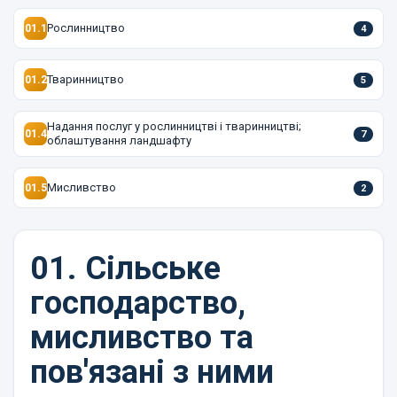
Рослинництво
01.1
4
Тваринництво
01.2
5
Надання послуг у рослинництві і тваринництві;
01.4
7
облаштування ландшафту
Мисливство
01.5
2
01.
Сільське
господарство,
мисливство та
пов'язані з ними