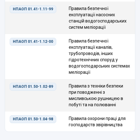
Правила безпечної
НПАОП 01.41-1.11-99
експлуатації насосних
станцій водогосподарських
систем меліорації
Правила безпечної
НПАОП 01.41-1.12-00
експлуатації каналів,
трубопроводів, інших
гідротехнічних споруд у
водогосподарських системах
меліорації
Правила з техніки безпеки
НПАОП 01.50-1.02-89
при поводженні з
мисливською рушницею в
побуті та на полюванні
Правила охорони праці для
НПАОП 01.50-1.04-98
господарств звірівництва