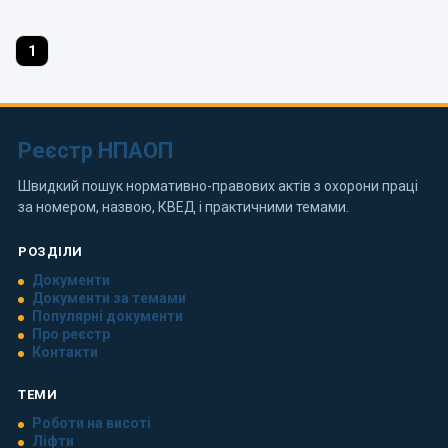
1
Реєстр НПАОП
Швидкий пошук нормативно-правових актів з охорони праці
за номером, назвою, КВЕД і практичними темами.
РОЗДІЛИ
Документи
Документи за темами
Популярні документи
Про реєстр
Контакти
ТЕМИ
Роботи на висоті
Ліфти