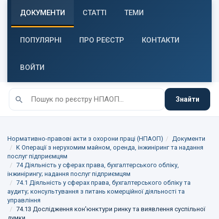
ДОКУМЕНТИ
СТАТТІ
ТЕМИ
ПОПУЛЯРНІ
ПРО РЕЄСТР
КОНТАКТИ
ВОЙТИ
Знайти
Нормативно-правові акти з охорони праці (НПАОП)
Документи
K Операції з нерухомим майном, оренда, інжиніринг та надання
послуг підприємцям
74 Діяльність у сферах права, бухгалтерського обліку,
інжинірингу; надання послуг підприємцям
74.1 Діяльність у сферах права, бухгалтерського обліку та
аудиту; консультування з питань комерційної діяльності та
управління
74.13 Дослідження кон'юнктури ринку та виявлення суспільної
думки