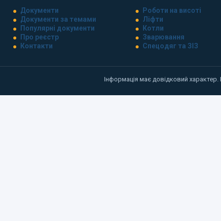
Документи
Роботи на висоті
Документи за темами
Ліфти
Популярні документи
Котли
Про реєстр
Зварювання
Контакти
Спецодяг та ЗІЗ
Інформація має довідковий характер.