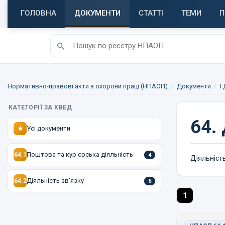
ГОЛОВНА
ДОКУМЕНТИ
СТАТТІ
ТЕМИ
П
Нормативно-правові акти з охорони праці (НПАОП)
Документи
I
КАТЕГОРІЇ ЗА КВЕД
64.
Усі документи
★
Поштова та кур'єрська діяльність
64.1
4
Діяльність
Діяльність зв'язку
64.2
6
1