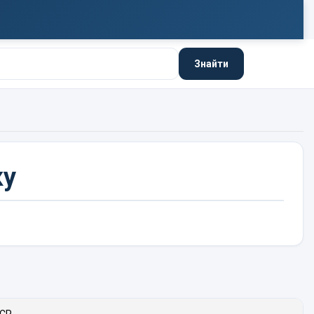
Знайти
ку