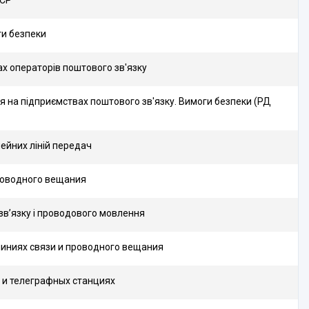
РСР
ги безпеки
ах операторів поштового зв'язку
я на підприємствах поштового зв'язку. Вимоги безпеки (РД
лейних ліній передач
роводного вещания
 зв’язку і проводового мовлення
линиях связи и проводного вещания
 и телеграфных станциях