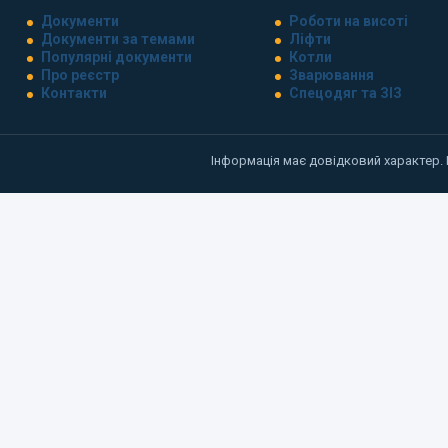
Документи
Роботи на висоті
Документи за темами
Ліфти
Популярні документи
Котли
Про реєстр
Зварювання
Контакти
Спецодяг та ЗІЗ
Інформація має довідковий характер.