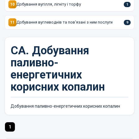
Добування вугілля, лігніту і торфу
10
1
Добування вуглеводнів та пов'язані з ним послуги
11
9
CA.
Добування
паливно-
енергетичних
корисних копалин
Добування паливно-енергетичних корисних копалин
1