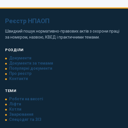
Реєстр НПАОП
Швидкий пошук нормативно-правових актів з охорони праці
за номером, назвою, КВЕД і практичними темами.
РОЗДІЛИ
Документи
Документи за темами
Популярні документи
Про реєстр
Контакти
ТЕМИ
Роботи на висоті
Ліфти
Котли
Зварювання
Спецодяг та ЗІЗ