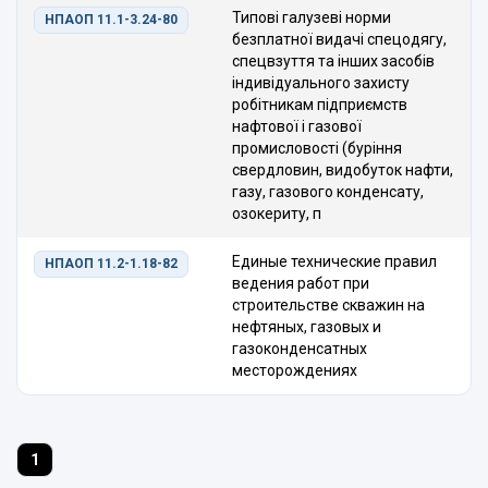
Типові галузеві норми
НПАОП 11.1-3.24-80
безплатної видачі спецодягу,
спецвзуття та інших засобів
індивідуального захисту
робітникам підприємств
нафтової і газової
промисловості (буріння
свердловин, видобуток нафти,
газу, газового конденсату,
озокериту, п
Единые технические правил
НПАОП 11.2-1.18-82
ведения работ при
строительстве скважин на
нефтяных, газовых и
газоконденсатных
месторождениях
1