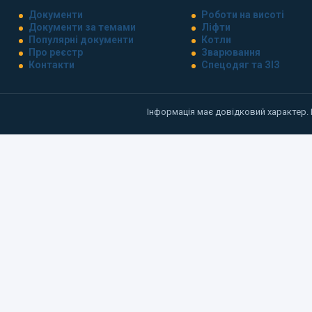
Документи
Роботи на висоті
Документи за темами
Ліфти
Популярні документи
Котли
Про реєстр
Зварювання
Контакти
Спецодяг та ЗІЗ
Інформація має довідковий характер.