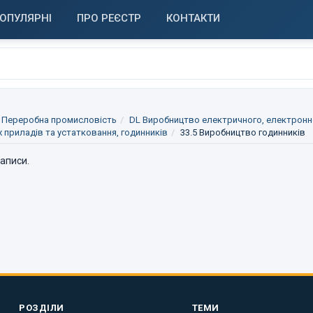
ОПУЛЯРНІ
ПРО РЕЄСТР
КОНТАКТИ
 Переробна промисловість
DL Виробництво електричного, електронн
х приладів та устатковання, годинників
33.5 Виробництво годинників
записи.
РОЗДІЛИ
ТЕМИ