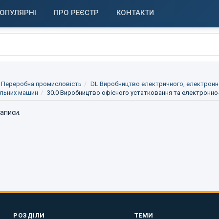
ОПУЛЯРНІ
ПРО РЕЄСТР
КОНТАКТИ
 Переробна промисловість
DL Виробництво електричного, електронн
альних машин
30.0 Виробництво офісного устатковання та електронн
записи.
РОЗДІЛИ
ТЕМИ