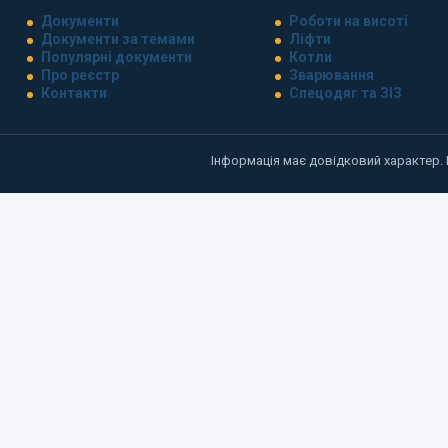
Документи
Роботи на висоті
Документи за темами
Ліфти
Популярні документи
Котли
Про реєстр
Зварювання
Контакти
Спецодяг та ЗІЗ
Інформація має довідковий характер.