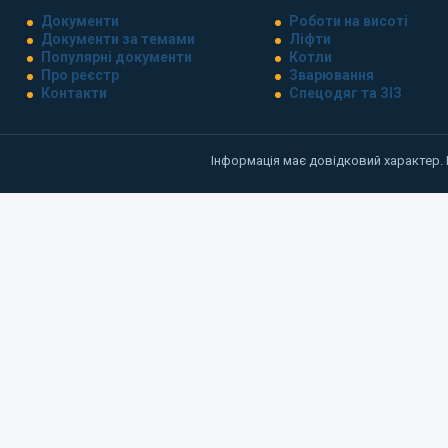
Документи
Роботи на висоті
Документи за темами
Ліфти
Популярні документи
Котли
Про реєстр
Зварювання
Контакти
Спецодяг та ЗІЗ
Інформація має довідковий характер.