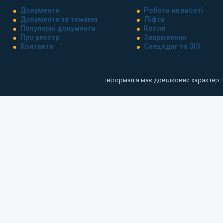
Документи
Роботи на висоті
Документи за темами
Ліфти
Популярні документи
Котли
Про реєстр
Зварювання
Контакти
Спецодяг та ЗІЗ
Інформація має довідковий характер.