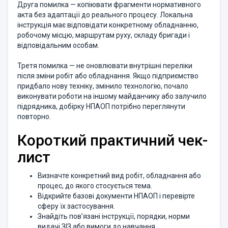
Друга помилка — копіювати фрагменти нормативного
акта без адаптації до реального процесу. Локальна
інструкція має відповідати конкретному обладнанню,
робочому місцю, маршрутам руху, складу бригади і
відповідальним особам.
Третя помилка — не оновлювати внутрішні переліки
після зміни робіт або обладнання. Якщо підприємство
придбало нову техніку, змінило технологію, почало
виконувати роботи на іншому майданчику або залучило
підрядника, добірку НПАОП потрібно переглянути
повторно.
Короткий практичний чек-
лист
Визначте конкретний вид робіт, обладнання або
процес, до якого стосується тема.
Відкрийте базові документи НПАОП і перевірте
сферу їх застосування.
Знайдіть пов’язані інструкції, порядки, норми
видачі ЗІЗ або вимоги до навчання.