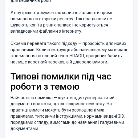
для керівників робіт.
У внутрішніх документах корисно залишати прямі
посилання на сторінки реєстру. Так працівники не
шукають копії в різних папках і не користуються
випадковими файлами з інтернету.
Окрема перевага такого підходу — прозорість для нових
працівників. Коли в інструкції або навчальному матеріалі
є посилання на повний текст НПАОП, працівник бачить
не лише короткий переказ, а й джерело вимоги.
Типові помилки під час
роботи з темою
Найчастіша помилка — шукати один універсальний
документ і вважати, що він закриває всю тему. На
практиці вимоги можуть бути розподілені між
правилами, типовими інструкціями, нормами видачі ЗІЗ,
порядками огляду, вимогами до навчання і галузевими
документами.