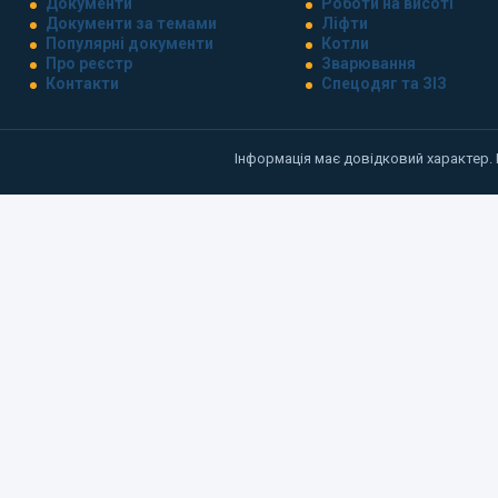
Документи
Роботи на висоті
Документи за темами
Ліфти
Популярні документи
Котли
Про реєстр
Зварювання
Контакти
Спецодяг та ЗІЗ
Інформація має довідковий характер.