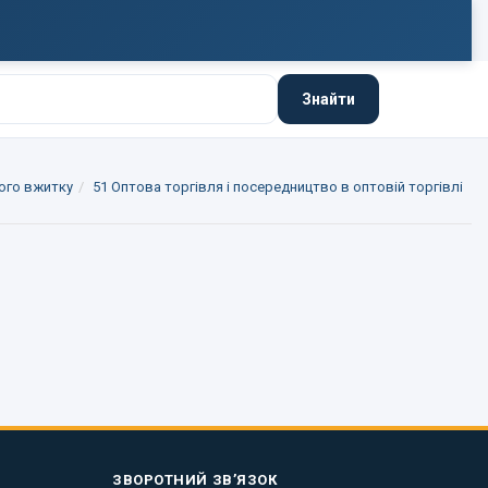
Знайти
того вжитку
51 Оптова торгівля і посередництво в оптовій торгівлі
ЗВОРОТНИЙ ЗВ’ЯЗОК