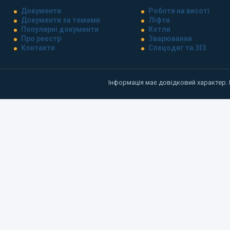
Документи
Роботи на висоті
Документи за темами
Ліфти
Популярні документи
Котли
Про реєстр
Зварювання
Контакти
Спецодяг та ЗІЗ
Інформація має довідковий характер.