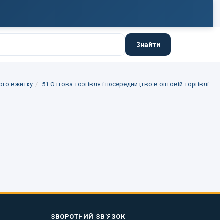
Знайти
того вжитку
51 Оптова торгівля і посередництво в оптовій торгівлі
ЗВОРОТНИЙ ЗВ’ЯЗОК