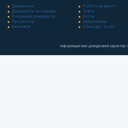
Документи
Роботи на висоті
Документи за темами
Ліфти
Популярні документи
Котли
Про реєстр
Зварювання
Контакти
Спецодяг та ЗІЗ
Інформація має довідковий характер.