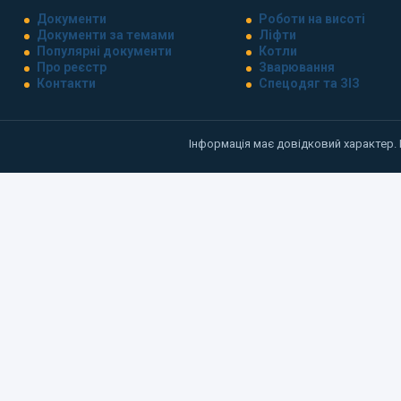
Документи
Роботи на висоті
Документи за темами
Ліфти
Популярні документи
Котли
Про реєстр
Зварювання
Контакти
Спецодяг та ЗІЗ
Інформація має довідковий характер.