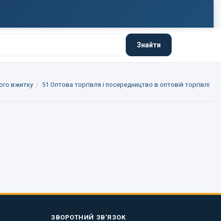
Знайти
того вжитку
51 Оптова торгівля і посередництво в оптовій торгівлі
ЗВОРОТНИЙ ЗВ’ЯЗОК